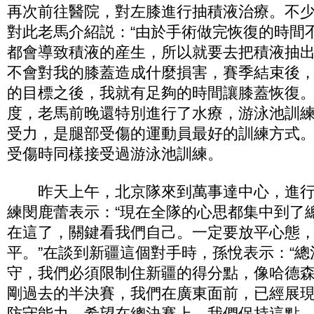
再次前往醫院，對左膝進行抽積液治療。不
對此老馬介紹説：“由於手術做完恢復的時間
都會導致積液的産生，所以就要去把積液抽
不會對我的膝蓋造成什麼損害，賽季結束後
的目標之後，我就有足夠的時間讓膝蓋恢復。
度，老馬前晚還特別進行了水療，游泳池訓
受力，是腿部受傷的運動員最好的訓練方式。2
受傷時同樣接受過游泳池訓練。
昨天上午，北京隊來到萬事達中心，進行
練閔鹿蕾表示：“現在全隊的心思都集中到了
在這了，關鍵看我們自己。一定要放平心態
平。”在談到新疆這個對手時，孫悅表示：“
守，我們必須限制住新疆的得分點，像哈德
剛過去的半決賽，我們在廣東面前，已經展
防守能力，希望在總決賽上，我們保持這點。