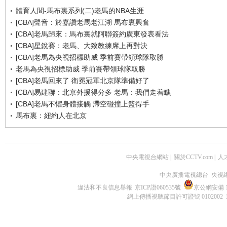
體育人間-馬布裏系列(二)老馬的NBA生涯
[CBA]聲音：於嘉讚老馬老江湖 馬布裏興奮
[CBA]老馬歸來：馬布裏就阿聯簽約廣東發表看法
[CBA]星銳賽：老馬、大致教練席上再對決
[CBA]老馬為央視招標助威 季前賽帶領球隊取勝
老馬為央視招標助威 季前賽帶領球隊取勝
[CBA]老馬回來了 衛冕冠軍北京隊準備好了
[CBA]易建聯：北京外援得分多 老馬：我們走着瞧
[CBA]老馬不懼身體接觸 滯空碰撞上籃得手
馬布裏：紐約人在北京
中央電視台網站
|
關於CCTV.com
|
人
中央廣播電視總台 央視
違法和不良信息舉報
京ICP證060535號
京公網安備 11
網上傳播視聽節目許可證號 0102002