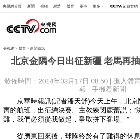
央視網首頁
新聞
視頻
經濟
體育
軍事
更多
節目官網
央視網
>
體育
>
新聞資訊
北京金隅今日出征新疆 老馬再
發佈時間：2014年03月17日 08:50 |
進入體
報 |
手機看新聞
京華時報訊(記者潘天舒)今天上午，北京
齊的航班，出征總決賽。主教練閔鹿蕾説：“
難，我們必須從我做起，爭取拼下客場。”
從廣東回來後，球隊終於有了難得的休息