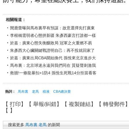
相關報道：
閔鹿蕾曝與馬布裏早有預謀：故意選擇先打廣東
李根稱需弱者心態拼新疆 朱彥西豪言打誰都一樣
於嘉：廣東心態失衡釀敗局 冠軍之火重燃不易
朱彥西大心臟關鍵戰證明自己：再不投就回家了
於嘉：廣東出局CBA開始換代 孫悅來北京進步大
馬布裏：北京球迷永遠與我們同在 質疑聲刺激我
救贖!一條龍暴扣+1防4 孫悅生死戰14分拒當看客
熱詞：
馬布裏
老馬
積液
CBA總決賽
【
打印
】【
舉報/糾錯
】【
複製鏈結
】【
轉發郵件
【
】
搜索更多
馬布裏
老馬
的新聞