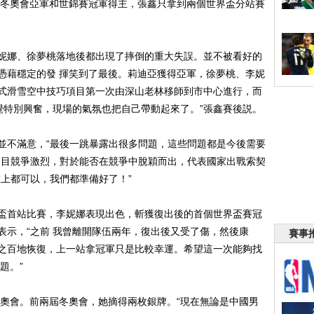
為冬奧會亞軍和世錦賽冠軍得主，張鑫只拿到兩個世界盃分站賽
娜、徐夢桃落地後都出現了摔倒的重大失誤。並不被看好的
憑藉穩定的發 揮笑到了最後。莉迪亞獲得亞軍，徐夢桃、李妮
式滑雪空中技巧項目第一次由深山老林移師到市中心進行，而
覺特別興奮，現場的氣氛也把自己帶動起來了。”張鑫賽後説。
不滿意，“最後一跳暴露出很多問題，這些問題都是今後需要
項目競爭激烈，對於能否在競爭中脫穎而出，代表國家出戰索契
上都可以，我們都準備好了！”
首站比賽，李妮娜表現出色，斬獲復出後的首個世界盃賽冠
表示，“之前 我曾離開隊伍兩年，復出後又受了傷，然後康
賽事
之百地恢復，上一站拿冠軍只是比較幸運。希望這一次能夠找
題。”
會。前兩屆冬奧會，她摘得兩枚銀牌。“現在無論是中國男