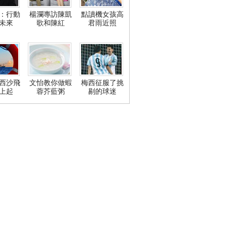
：行動
楊瀾專訪陳凱
點讀機女孩高
未來
歌和陳紅
君雨近照
西沙飛
文怡教你做蝦
梅西征服了挑
上起
蓉芥藍粥
剔的球迷