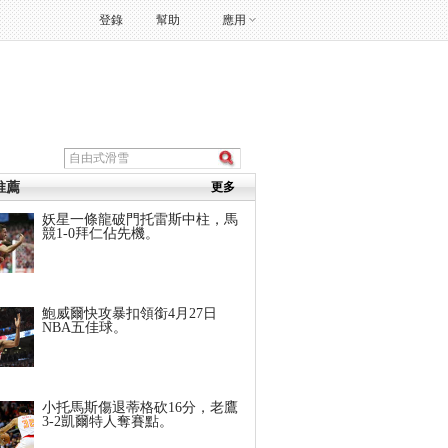
登錄
幫助
應用
推薦
更多
妖星一條龍破門托雷斯中柱，馬
競1-0拜仁佔先機。
鮑威爾快攻暴扣領銜4月27日
NBA五佳球。
小托馬斯傷退蒂格砍16分，老鷹
3-2凱爾特人奪賽點。