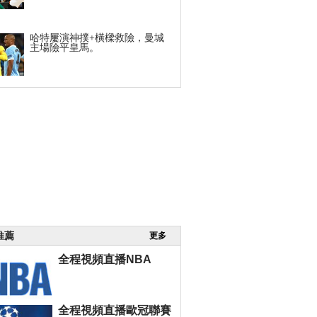
哈特屢演神撲+橫樑救險，曼城
主場險平皇馬。
推薦
更多
全程視頻直播NBA
全程視頻直播歐冠聯賽