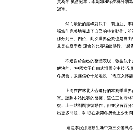
貴為冬 奧會冠軍，李妮娜和徐夢桃分別
冠軍。
然而最後的巔峰對決中，莉迪亞、李妮
張鑫則完美地完成了自己的整套動作，並
娜分列三、四位。此次世界盃賽也是自由
且是在夏季奧 運會的比賽場館舉行。“感
不過對於自己的整體表現，張鑫似乎並
解決的。”中國女子自由式滑雪空中技巧
冬奧會，張鑫信心十足地説，“現在女隊誰
上周在吉林北大壺進行的本賽季世界盃
軍。談到本站比賽的發揮，這位三旬老將
復。上一站剛剛恢復動作，但並沒有百分
出更多問題，爭 取在索契冬奧會上少出問
這是李妮娜運動生涯中第三次備戰冬奧