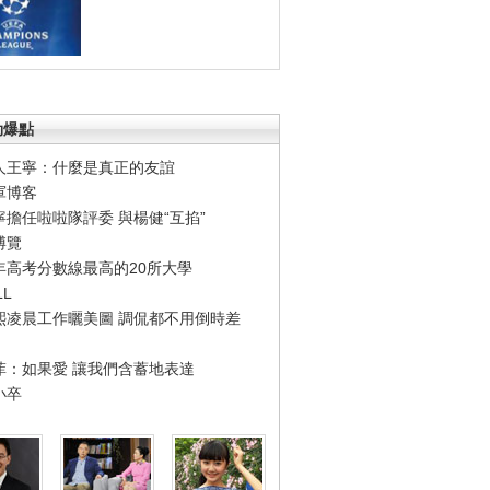
勁爆點
人王寧：什麼是真正的友誼
軍博客
寧擔任啦啦隊評委 與楊健“互掐”
博覽
年高考分數線最高的20所大學
LL
熙凌晨工作曬美圖 調侃都不用倒時差
菲：如果愛 讓我們含蓄地表達
小卒