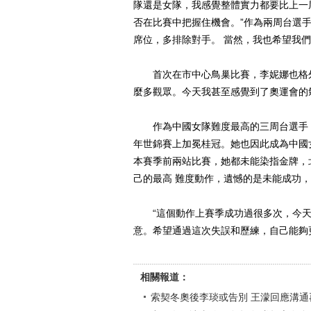
隊還是女隊，我感覺整體實力都要比上一
否在比賽中把握住機會。”作為兩周台選
席位，多排除對手。 當然，我也希望我
首次在市中心鳥巢比賽，李妮娜也格外
麼多觀眾。今天我甚至感覺到了奧運會的
作為中國女隊難度最高的三周台選手，徐
年世錦賽上加冕桂冠。她也因此成為中國
本賽季前兩站比賽，她都未能染指金牌，
己的最高 難度動作，遺憾的是未能成功
“這個動作上賽季成功過很多次，今天
意。希望通過這次失誤和歷練，自己能夠更
相關報道：
索契冬奧後李琰或告別 王濛回應溝通