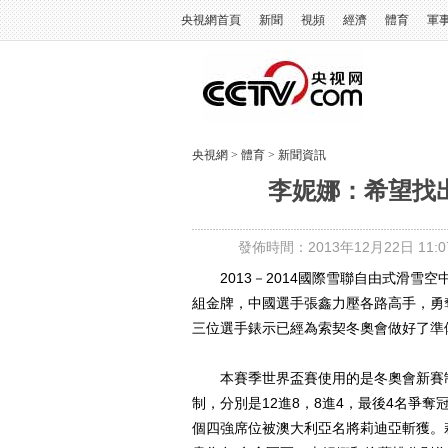
央視網首頁
新聞
視頻
經濟
體育
軍
央視網
>
體育
>
新聞資訊
李妮娜：希望找
發佈時間：2013年12月22日 11:07
2013－2014國際雪聯自由式滑雪空
組金牌，中國選手張鑫力壓各路高手，勇
三位選手錶示已經為索契冬奧會做好了準
本賽季世界盃賽使用的是冬奧會新賽制
制，分別是12進8，8進4，最後4名爭
個四強席位被澳大利亞名將莉迪亞斬獲。