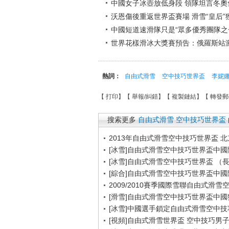
中國女子冰壺放低身段 領隊坦言冬奧
沃恩傷後重返世界盃賽場 滑雪“皇后”
中國短道速滑隊只是“眾多優秀團隊之
世界花樣滑冰大獎賽預告：俄羅斯站
熱詞：
自由式滑雪
空中技巧世界盃
李妮
【
打印
】【
舉報/糾錯
】【
複製鏈結
】【
轉發郵
搜索更多
自由式滑雪
空中技巧世界盃
2013年自由式滑雪空中技巧世界盃 北京站
[冰雪]自由式滑雪空中技巧世界盃中國
[冰雪]自由式滑雪空中技巧世界盃 （
[綜合]自由式滑雪空中技巧世界盃中國
2009/2010賽季國際雪聯自由式滑雪
[滑雪]自由式滑雪空中技巧世界盃中國
[冰雪]中國選手鎖定自由式滑雪空中
[視頻]自由式滑雪世界盃 空中技巧男