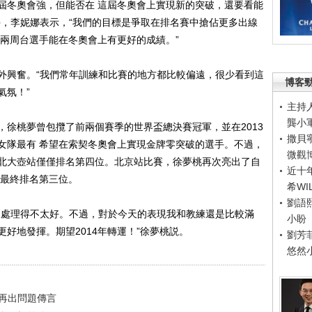
屆冬奧會強，但能否在 這屆冬奧會上實現新的突破，還要看能
手，李妮娜表示，“我們的目標是爭取在排名賽中搶佔更多出線
們兩周台選手能在冬奧會上有更好的成績。”
興奮。“我們常年訓練和比賽的地方都比較偏遠，很少看到這
博客
氣氛！”
主持
龔小
桃夢曾包攬了前兩個賽季的世界盃總決賽冠軍，並在2013
撒貝
女隊最有 希望在索契冬奧會上實現金牌零突破的選手。不過，
微觀
北大壺站僅僅排名第四位。北京站比賽，徐夢桃再次亮出了自
近十
，最終排名第三位。
希WI
劉語
處理得不太好。不過，對於今天的表現我和教練還是比較滿
小盼
好地發揮。期望2014年轉運！”徐夢桃説。
劉芳
悠然
再出問題傳言