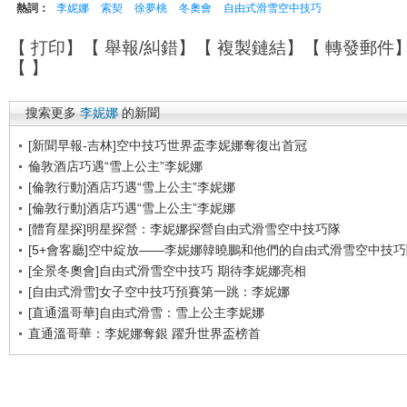
熱詞：
李妮娜
索契
徐夢桃
冬奧會
自由式滑雪空中技巧
【
打印
】【
舉報/糾錯
】【
複製鏈結
】【
轉發郵件
【
】
搜索更多
李妮娜
的新聞
[新聞早報-吉林]空中技巧世界盃李妮娜奪復出首冠
倫敦酒店巧遇“雪上公主”李妮娜
[倫敦行動]酒店巧遇“雪上公主”李妮娜
[倫敦行動]酒店巧遇“雪上公主”李妮娜
[體育星探]明星探營：李妮娜探營自由式滑雪空中技巧隊
[5+會客廳]空中綻放——李妮娜韓曉鵬和他們的自由式滑雪空中技巧
[全景冬奧會]自由式滑雪空中技巧 期待李妮娜亮相
[自由式滑雪]女子空中技巧預賽第一跳：李妮娜
[直通溫哥華]自由式滑雪：雪上公主李妮娜
直通溫哥華：李妮娜奪銀 躍升世界盃榜首