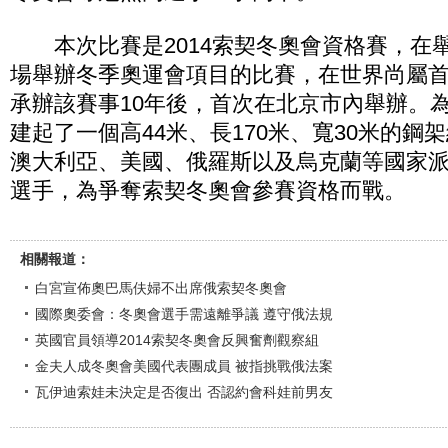
本次比賽是2014索契冬奧會資格賽，在
場舉辦冬季奧運會項目的比賽，在世界尚屬
承辦該賽事10年後，首次在北京市內舉辦。為
建起了一個高44米、長170米、寬30米的鋼
澳大利亞、美國、俄羅斯以及烏克蘭等國家派
選手，為爭奪索契冬奧會參賽資格而戰。
相關報道：
白宮宣佈奧巴馬伕婦不出席俄索契冬奧會
國際奧委會：冬奧會選手需遠離爭議 遵守俄法規
英國官員領導2014索契冬奧會反興奮劑觀察組
金夫人成冬奧會美國代表團成員 被指挑戰俄法案
瓦伊迪索娃未決定是否復出 否認約會科娃前男友