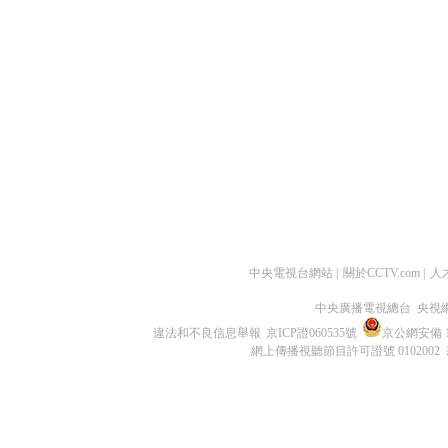
中央電視台網站
|
關於CCTV.com
|
人
中央廣播電視總台 央視
違法和不良信息舉報
京ICP證060535號
京公網安備 11
網上傳播視聽節目許可證號 0102002