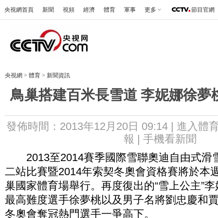
央視網首頁
新聞
視頻
經濟
體育
軍事
更多
節目官網
央視網
>
體育
>
新聞資訊
鳥巢搭建百米長雪道 李妮娜徐夢
發佈時間：2013年12月20日 09:14 |
進入體
報 |
手機看新聞
2013至2014賽季國際雪聯奧迪自由式滑
二站比賽暨2014年索契冬奧會資格賽將於本
巢國家體育場舉行。再度復出的“雪上公主”
最高難度選手徐夢桃以及男子名將劉忠慶和
冬奧會奪冠熱門選手一爭高下。