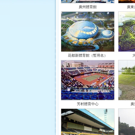
廣州體育館
廣東
花都新體育館（暫用名）
芳村體育中心
廣