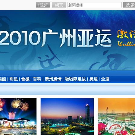
場館
|
明星
|
會徽
|
百科
|
廣州風情
|
啦啦隊選拔
|
奧運
|
全運