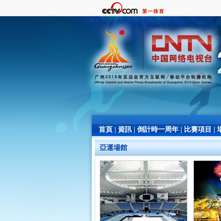
首頁
|
資訊
|
倒計時一周年
|
比賽項目
|
亞運場館