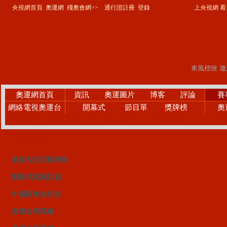
央視網首頁
奧運網
殘奧會網>>
通行證註冊
登錄
上央視網 看奧
奧運網首頁
資訊
奧運圖片
博客
評論
賽
網絡電視奧運台
開幕式
節目單
獎牌榜
奧
精彩賽事
微笑奧運PK賽
網上廣播站
手機觀察員
24小時
視頻點播首頁
最新視頻滾動播報
開幕式視頻回顧
中國隊奪金頻道
奧運金牌匯總