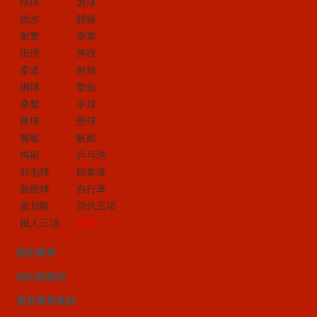
排球
游泳
跳水
體操
射擊
舉重
田徑
摔跤
柔道
射箭
網球
擊劍
拳擊
手球
棒球
壘球
賽艇
帆船
馬術
乒乓球
羽毛球
跆拳道
曲棍球
自行車
皮划艇
現代五項
鐵人三項
武術
精彩賽事
破紀錄鏡頭
最新賽事集錦