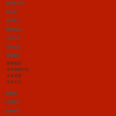
奧運英雄榜
夢八隊
奧運美女
巔峰決戰
今日之星
冠軍訪談
電視欄目
榮譽殿堂
早安奧林匹克
全景奧運
名將之約
影像館
奧運歌曲
虹軟專區