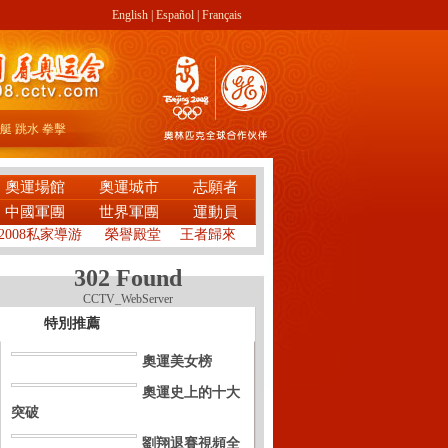
English
|
Español
|
Français
艇
跳水
拳擊
奧運場館
奧運城市
志願者
中國軍團
世界軍團
運動員
2008私家導游
榮譽殿堂
王者歸來
302 Found
CCTV_WebServer
特別推薦
奧運美女榜
奧運史上的十大
突破
劉翔退賽視頻全