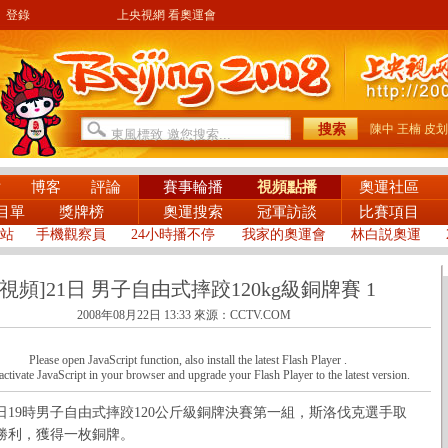
登錄
上央視網 看奧運會
陳中
王楠
皮划
片
博客
評論
賽事輪播
視頻點播
奧運社區
目單
獎牌榜
奧運搜索
冠軍訪談
比賽項目
站
手機觀察員
24小時播不停
我家的奧運會
林白説奧運
[視頻]21日 男子自由式摔跤120kg級銅牌賽 1
2008年08月22日 13:33
來源：CCTV.COM
Please open JavaScript function, also install the latest Flash Player .
activate JavaScript in your browser and upgrade your Flash Player to the latest version.
19時男子自由式摔跤120公斤級銅牌決賽第一組，斯洛伐克選手取
勝利，獲得一枚銅牌。