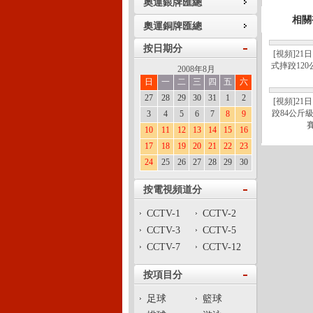
奧運銀牌匯總
相關
奧運銅牌匯總
按日期分
[視頻]21
式摔跤12
2008年8月
日
一
二
三
四
五
六
27
28
29
30
31
1
2
[視頻]21
跤84公斤
3
4
5
6
7
8
9
10
11
12
13
14
15
16
17
18
19
20
21
22
23
24
25
26
27
28
29
30
按電視頻道分
CCTV-1
CCTV-2
CCTV-3
CCTV-5
CCTV-7
CCTV-12
按項目分
足球
籃球