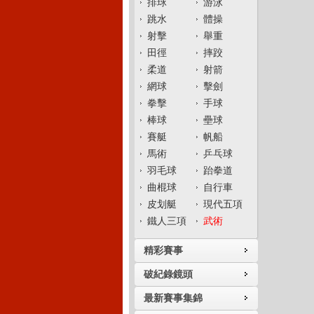
排球
游泳
跳水
體操
射擊
舉重
田徑
摔跤
柔道
射箭
網球
擊劍
拳擊
手球
棒球
壘球
賽艇
帆船
馬術
乒乓球
羽毛球
跆拳道
曲棍球
自行車
皮划艇
現代五項
鐵人三項
武術
精彩賽事
破紀錄鏡頭
最新賽事集錦