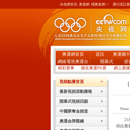
央視網首頁
奧運網
殘奧會網>>
通行證註冊
奧運網首頁
資訊
奧運圖
網絡電視奧運台
開幕式
節
精彩賽事
微笑奧運PK賽
網上廣播
視頻點播首頁
最新視頻滾動播報
開幕式視頻回顧
Please 
中國隊奪金頻道
21日
奧運金牌匯總
得比賽