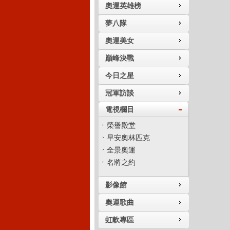
奧運英雄榜
夢八隊
奧運美女
巔峰決戰
今日之星
冠軍訪談
電視欄目
榮譽殿堂
早安奧林匹克
全景奧運
名將之約
影像館
奧運歌曲
虹軟專區