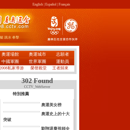
English
|
Español
|
Français
艇
跳水
拳擊
奧運場館
奧運城市
志願者
中國軍團
世界軍團
運動員
2008私家導游
榮譽殿堂
王者歸來
302 Found
CCTV_WebServer
特別推薦
奧運美女榜
奧運史上的十大
突破
劉翔退賽視頻全