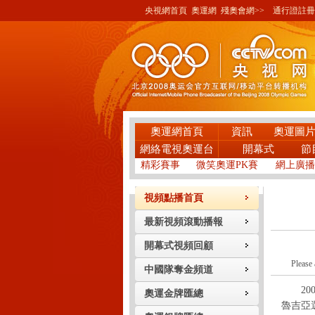
央視網首頁
奧運網
殘奧會網>>
通行證註冊
奧運網首頁
資訊
奧運圖
網絡電視奧運台
開幕式
節
精彩賽事
微笑奧運PK賽
網上廣播
視頻點播首頁
最新視頻滾動播報
開幕式視頻回顧
Please 
中國隊奪金頻道
200
奧運金牌匯總
魯吉亞