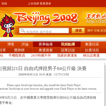
登錄
上央視網 看奧運會
陳中
王楠
皮划
片
博客
評論
賽事輪播
視頻點播
奧運社區
目單
獎牌榜
奧運搜索
冠軍訪談
比賽項目
站
手機觀察員
24小時播不停
我家的奧運會
林白説奧運
[視頻]21日 自由式摔跤男子84公斤級 決賽
2008年08月21日 18:45
來源：CCTV.COM
Please open JavaScript function, also install the latest Flash Player .
activate JavaScript in your browser and upgrade your Flash Player to the latest version.
8年8月21日，在中國農業大學體育館舉行的84公斤級自由式摔跤格
選手奪金。