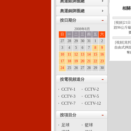
奧運銀牌匯總
相關
奧運銅牌匯總
按日期分
[視頻]21
跤96公斤
2008年8月
日
一
二
三
四
五
六
27
28
29
30
31
1
2
[視頻]克
自由式摔跤
3
4
5
6
7
8
9
奪
10
11
12
13
14
15
16
17
18
19
20
21
22
23
24
25
26
27
28
29
30
按電視頻道分
CCTV-1
CCTV-2
CCTV-3
CCTV-5
CCTV-7
CCTV-12
按項目分
足球
籃球