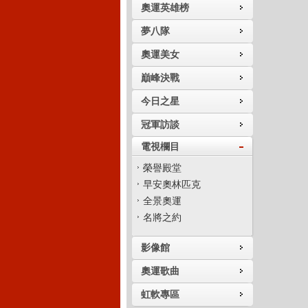
奧運英雄榜
夢八隊
奧運美女
巔峰決戰
今日之星
冠軍訪談
電視欄目
榮譽殿堂
早安奧林匹克
全景奧運
名將之約
影像館
奧運歌曲
虹軟專區