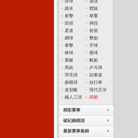
排球
游泳
跳水
體操
射擊
舉重
田徑
摔跤
柔道
射箭
網球
擊劍
拳擊
手球
棒球
壘球
賽艇
帆船
馬術
乒乓球
羽毛球
跆拳道
曲棍球
自行車
皮划艇
現代五項
鐵人三項
武術
精彩賽事
破紀錄鏡頭
最新賽事集錦