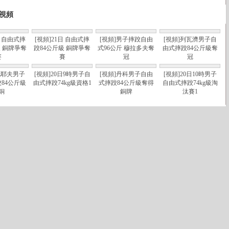
視頻
日 自由式摔
[視頻]21日 自由式摔
[視頻]男子摔跤自由
[視頻]列瓦濟男子自
級 銅牌爭奪
跤84公斤級 銅牌爭奪
式96公斤 穆拉多夫奪
由式摔跤84公斤級奪
賽
賽
冠
冠
托耶夫男子
[視頻]20日9時男子自
[視頻]丹科男子自由
[視頻]20日10時男子
84公斤級
由式摔跤74kg級資格1
式摔跤84公斤級奪得
自由式摔跤74kg級淘
銅
銅牌
汰賽1