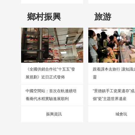
鄉村振興
旅游
《全國供銷合作社“十五五”發
跟着課本去旅行 讓知識
展規劃》近日正式發佈
靈
中國空間站：首次在軌連續培
“景德鎮手工瓷業遺存”
養兩代水稻實驗進展順利
個“瓷”主題世界遺産
振興資訊
城會玩