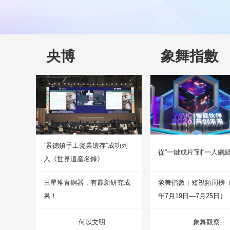
央博
象舞指數
“景德鎮手工瓷業遺存”成功列
從“一鍵成片”到“一人劇組
入《世界遺産名錄》
三星堆青銅器，有最新研究成
象舞指數｜短視頻周榜（2
果！
年7月19日—7月25日）
何以文明
象舞觀察