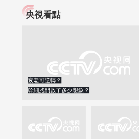
央視看點
小央視頻
全民健康
央視網原創視頻子品牌，
提高全民健康素養水
以更加貼近年輕人的視
助力“健康中國2030”
角，有趣、有料、有故事
略。央視網《全民健
的方式解讀時代。
康》，向所有人分享
知識！
衰老可逆轉？
幹細胞開啟了多少想象？