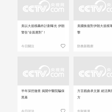
美以大規模轟炸計劃曝光 伊朗
美國恢復對伊朗大規模
警告“全面應對”！
擊
今日關注
防務新觀察
半年深挖徹查 揭開中醫院騙保
方言戲曲承文脈 絕活興
黑幕
方
今日説法
生財有道