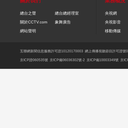
關於我們
業務概況
總台之聲
總台總經理室
央視網
關於CCTV.com
象舞廣告
央視影音
網站聲明
移動傳媒
互聯網新聞信息服務許可證10120170003
網上傳播視聽節目許可證號01
京ICP證060535號
京ICP備06036302號-2
京ICP備10003349號
京IC