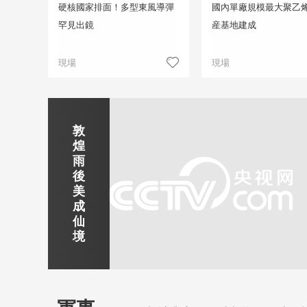
硬核國家排面！多型東風導彈
國內單廠規模最大聚乙
罕見出鏡
産基地建成
現場
現場
正在直播
敦
吉
南
秦
劍
雲
煌
林
京
焦
皇
川
煙
探
雨
市
玄
作
島
下
雨
古
後
北
武
紅
金
梅
齊
北
美
山
湖
石
夢
嶺
雲
水
成
靜賞京娘湖
公
景
峽
海
瀑
山
鎮
仙
園
區
灣
布
京娘湖位於邯鄲武安市口上村北，常年平均氣溫19攝氏度，夏
境
溫26攝氏度，是避暑休閒佳地。