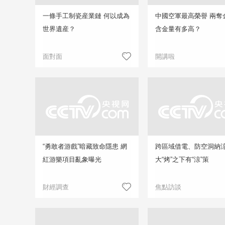
一條手工制瓷産業鏈 何以成為
中國空軍最高榮譽 兩奪
世界遺産？
含金量有多高？
面對面
開講啦
“勇敢者游戲”暗藏致命隱患 網
跨區域借電、防空洞納
紅游樂項目亂象曝光
大“烤”之下有“涼”策
財經調查
焦點訪談