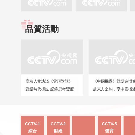
品質活動
高端人物訪談《雲頂對話》
《中國機遇》對話進博
對話時代標誌 記錄思考豐度
赴東方之約，享中國機
CCTV-1
CCTV-2
CCTV-5
綜合
財經
體育