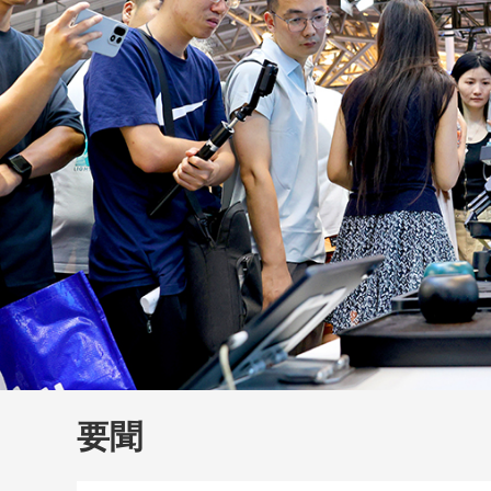
財經
教育
鄉村振興
生態環境
一帶一路
大國智造
大國展會
大國保險
雲頂對話
雲
CCTV.節目官網
直播
節目單
欄目
片庫
要聞