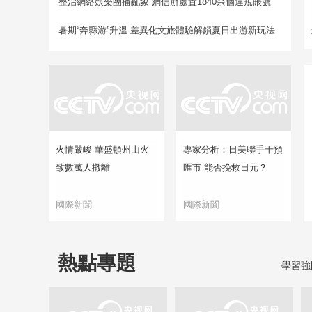
整治網絡娛樂團播亂象 網信辦處置1840余個違規賬號
暑期“奔縣游”升溫 差異化文旅體驗解鎖夏日出游新玩法
火情嚴峻 華盛頓州山火
專家分析：日美聯手干預
致數萬人撤離
匯市 能否挽救日元？
國際新聞
國際新聞
熱點專題
學習強