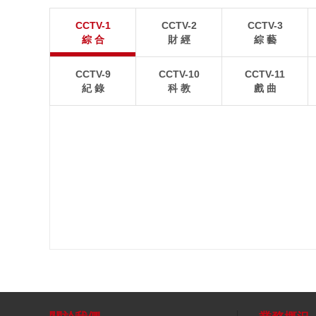
江蘇張家港：“千燈之夜”燈光璀璨
北京：藍天白雲
CCTV-1
CCTV-2
CCTV-3
8月2日晚，江蘇張家港香山風景區燈光璀璨，市民和
8月1日，北京故宮博
綜 合
財 經
綜 藝
游客前來賞夜景、逛集市。
景如畫。
CCTV-9
CCTV-10
CCTV-11
紀 錄
科 教
戲 曲