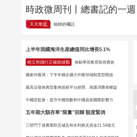
時政微周刊丨總書記的一週（
天天學習
統帥的囑託
上半年我國海洋生産總值同比增長5.1%
樹立和踐行正確政績觀
推動學習教育取得實效
國家外匯局：下半年穩步擴大外匯領域制度型開放
最高法發佈典型案例規範平台經營、保護消費者權益
中國證監會：提升中國指數和中國資産國際影響力
五年期大額存單“限量”回歸 額度緊俏
三部門下達農業防災減災和水利救災資金21.54億元