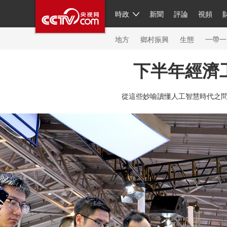
時政
新聞
評論
視頻
人民領袖習近平
直播
繁體
片庫
海外頻道
欄目大全
聯播+
iPanda
中國領
節目單
Engl
地方
鄉村振興
生態
一帶一
下半年經濟
總台春晚
網絡春晚
共産黨員網
秧紀錄
紀
從這些妙喻讀懂人工智慧時代之
新聞
國內
國際
評論
經濟
軍事
科技
人民領袖習近平
聯播+
熱解讀
天天學習
習
視頻
小央視頻
小央直播
直播中國
熊貓頻
現場
前線
比劃
快看
藍海中國
新兵請入
體育
直播
競猜
2026年世界盃
2026年冬奧
VIP會員
CCTV奧林匹克頻道
生活體育大會
體