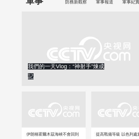
軍事
防務新觀察
軍事報道
軍事紀
我們的一天Vlog：“神射手”煉成
記
伊朗稱霍爾木茲海峽不會回到
提高戰備等級 以色列處