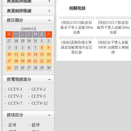
奧運銀牌匯總
相關視頻
奧運銅牌匯總
按日期分
[視頻]23日16點皮划
[視頻]23日17點皮划
艇女子單人皮艇500m
艇男子雙人皮艇500m
2008年8月
決賽
決賽
日
一
二
三
四
五
六
27
28
29
30
31
1
2
[視頻]孟關良楊文軍
[視頻]女子雙人皮艇
讓皮划艇賽場升起五
500米 法國雙人奪銅
3
4
5
6
7
8
9
星紅旗
牌
10
11
12
13
14
15
16
17
18
19
20
21
22
23
24
25
26
27
28
29
30
按電視頻道分
CCTV-1
CCTV-2
CCTV-3
CCTV-5
CCTV-7
CCTV-12
按項目分
足球
籃球