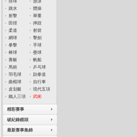
排球
游泳
跳水
體操
射擊
舉重
田徑
摔跤
柔道
射箭
網球
擊劍
拳擊
手球
棒球
壘球
賽艇
帆船
馬術
乒乓球
羽毛球
跆拳道
曲棍球
自行車
皮划艇
現代五項
鐵人三項
武術
精彩賽事
破紀錄鏡頭
最新賽事集錦