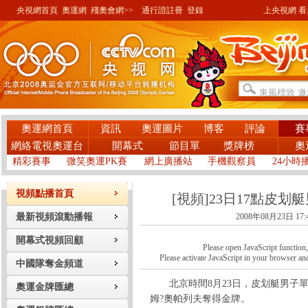
央視網首頁
奧運網
殘奧會網>>
通行證註冊
登錄
上央視網 看奧
奧運網首頁
資訊
奧運圖片
博客
評論
賽
網絡電視奧運台
開幕式
節目單
獎牌榜
奧
精彩賽事
微笑奧運PK賽
網上廣播站
手機觀察員
24小時
視頻點播首頁
[視頻]23日17點皮划
最新視頻滾動播報
2008年08月23日 17:
開幕式視頻回顧
Please open JavaScript function, a
Please activate JavaScript in your browser and
中國隊奪金頻道
北京時間8月23日，皮划艇男子單
奧運金牌匯總
姆?奧帕列夫奪得金牌。