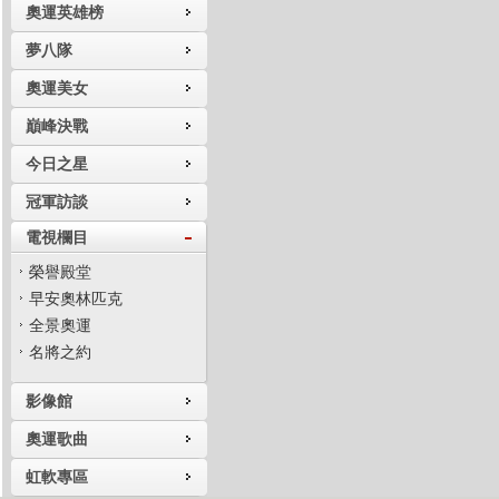
奧運英雄榜
夢八隊
奧運美女
巔峰決戰
今日之星
冠軍訪談
電視欄目
榮譽殿堂
早安奧林匹克
全景奧運
名將之約
影像館
奧運歌曲
虹軟專區