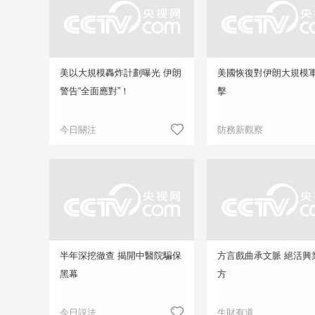
美以大規模轟炸計劃曝光 伊朗
美國恢復對伊朗大規模
警告“全面應對”！
擊
今日關注
防務新觀察
半年深挖徹查 揭開中醫院騙保
方言戲曲承文脈 絕活興
黑幕
方
今日説法
生財有道