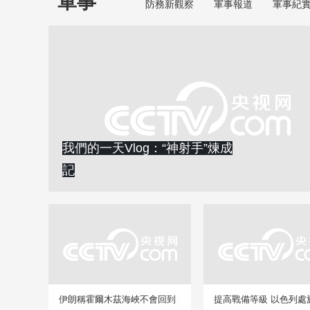
軍事
防務新觀察
軍事報道
軍事紀
我們的一天Vlog：“神射手”煉成
記
伊朗稱霍爾木茲海峽不會回到
提高戰備等級 以色列處