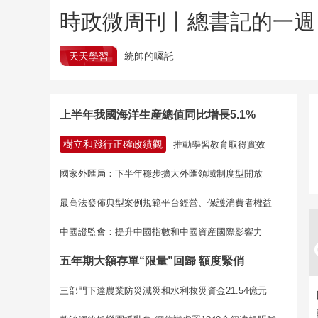
時政微周刊丨總書記的一週（
天天學習
統帥的囑託
上半年我國海洋生産總值同比增長5.1%
樹立和踐行正確政績觀
推動學習教育取得實效
國家外匯局：下半年穩步擴大外匯領域制度型開放
最高法發佈典型案例規範平台經營、保護消費者權益
中國證監會：提升中國指數和中國資産國際影響力
五年期大額存單“限量”回歸 額度緊俏
三部門下達農業防災減災和水利救災資金21.54億元