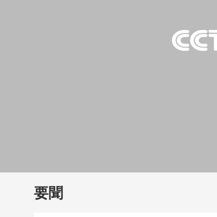
財經
教育
鄉村振興
生態環境
一帶一路
大國智造
大國展會
大國保險
雲頂對話
雲
CCTV.節目官網
直播
節目單
欄目
片庫
要聞