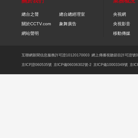
關於我們
業務概況
總台之聲
總台總經理室
央視網
關於CCTV.com
象舞廣告
央視影音
網站聲明
移動傳媒
互聯網新聞信息服務許可證10120170003
網上傳播視聽節目許可證號01
京ICP證060535號
京ICP備06036302號-2
京ICP備10003349號
京IC