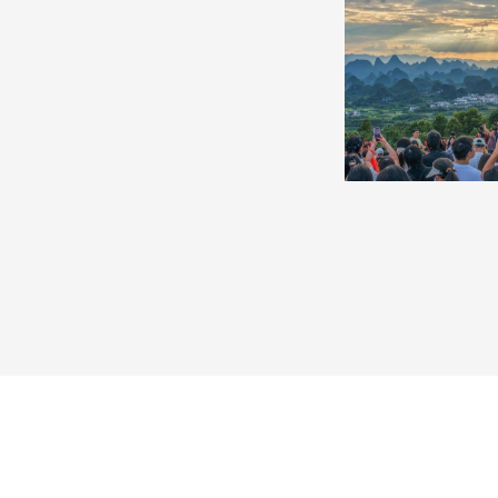
杭州千島湖晚霞絢爛鋪滿天空
廣西陽朔：壯美
8月2日，杭州千島湖迎來晚霞盛景。落日沉入湖面，
8月2日，游客在廣西
金紅霞光鋪灑萬頃碧波。
賞喀斯特峰林美景。