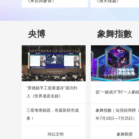
《米良與麥青》
《海天雄鷹》
央博
象舞指數
“景德鎮手工瓷業遺存”成功列
從“一鍵成片”到“一人劇組
入《世界遺産名錄》
三星堆青銅器，有最新研究成
象舞指數｜短視頻周榜（2
果！
年7月19日—7月25日）
何以文明
象舞觀察