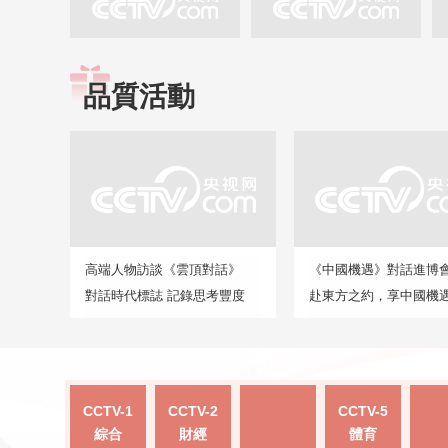
品質活動
高端人物訪談《雲頂對話》
《中國機遇》對話進博
對話時代標誌 記錄思考豐度
赴東方之約，享中國機
CCTV-1
CCTV-2
CCTV-5
綜合
財經
體育