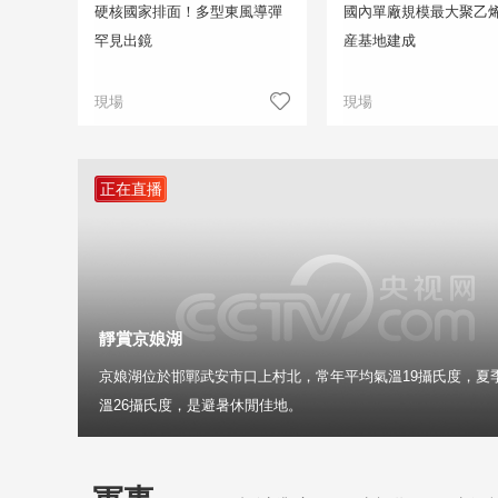
硬核國家排面！多型東風導彈
國內單廠規模最大聚乙
罕見出鏡
産基地建成
現場
現場
正在直播
靜賞京娘湖
京娘湖位於邯鄲武安市口上村北，常年平均氣溫19攝氏度，夏
溫26攝氏度，是避暑休閒佳地。