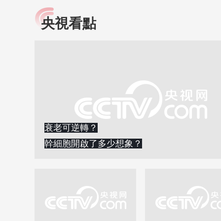
央視看點
小央視頻
全民健康
央視網原創視頻子品牌，
提高全民健康素養水
以更加貼近年輕人的視
助力“健康中國2030”
角，有趣、有料、有故事
略。央視網《全民健
的方式解讀時代。
康》，向所有人分享
知識！
衰老可逆轉？
幹細胞開啟了多少想象？