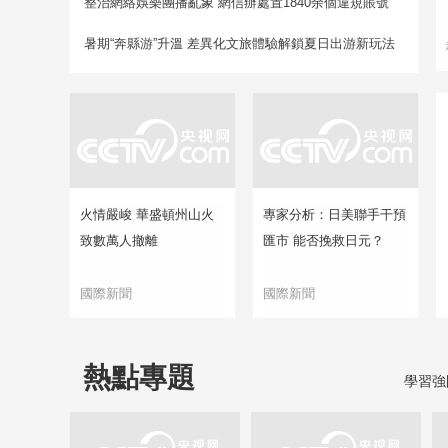
整治網絡娛樂團播亂象 網信辦處置1840余個違規賬號
暑期“奔縣游”升溫 差異化文旅體驗解鎖夏日出游新玩法
火情嚴峻 華盛頓州山火
專家分析：日美聯手干預
致數萬人撤離
匯市 能否挽救日元？
國際新聞
國際新聞
熱點專題
學習強