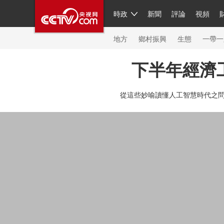
時政
新聞
評論
視頻
人民領袖習近平
直播
繁體
片庫
海外頻道
欄目大全
聯播+
iPanda
中國領
節目單
Engl
地方
鄉村振興
生態
一帶一
下半年經濟
總台春晚
網絡春晚
共産黨員網
秧紀錄
紀
從這些妙喻讀懂人工智慧時代之
新聞
國內
國際
評論
經濟
軍事
科技
人民領袖習近平
聯播+
熱解讀
天天學習
習
視頻
小央視頻
小央直播
直播中國
熊貓頻
現場
前線
比劃
快看
藍海中國
新兵請入
體育
直播
競猜
2026年世界盃
2026年冬奧
VIP會員
CCTV奧林匹克頻道
生活體育大會
體