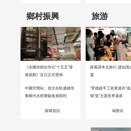
鄉村振興
旅游
《全國供銷合作社“十五五”發
跟着課本去旅行 讓知識
展規劃》近日正式發佈
靈
中國空間站：首次在軌連續培
“景德鎮手工瓷業遺存”
養兩代水稻實驗進展順利
個“瓷”主題世界遺産
振興資訊
城會玩