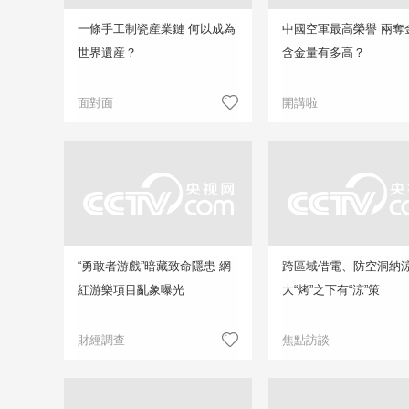
一條手工制瓷産業鏈 何以成為
中國空軍最高榮譽 兩奪
世界遺産？
含金量有多高？
面對面
開講啦
“勇敢者游戲”暗藏致命隱患 網
跨區域借電、防空洞納
紅游樂項目亂象曝光
大“烤”之下有“涼”策
財經調查
焦點訪談