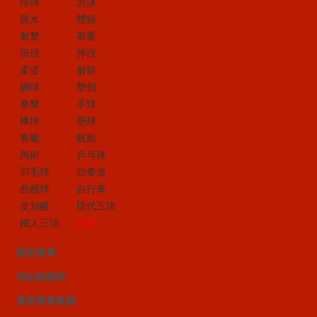
排球
游泳
跳水
體操
射擊
舉重
田徑
摔跤
柔道
射箭
網球
擊劍
拳擊
手球
棒球
壘球
賽艇
帆船
馬術
乒乓球
羽毛球
跆拳道
曲棍球
自行車
皮划艇
現代五項
鐵人三項
武術
精彩賽事
破紀錄鏡頭
最新賽事集錦