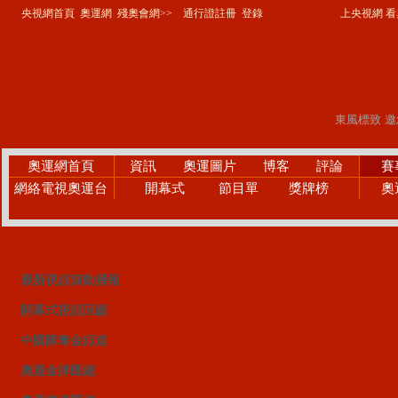
央視網首頁
奧運網
殘奧會網>>
通行證註冊
登錄
上央視網 看奧
奧運網首頁
資訊
奧運圖片
博客
評論
賽
網絡電視奧運台
開幕式
節目單
獎牌榜
奧
精彩賽事
微笑奧運PK賽
網上廣播站
手機觀察員
24小時
視頻點播首頁
最新視頻滾動播報
開幕式視頻回顧
中國隊奪金頻道
奧運金牌匯總