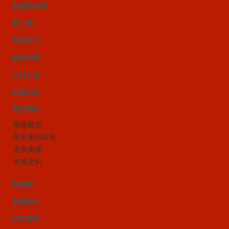
奧運英雄榜
夢八隊
奧運美女
巔峰決戰
今日之星
冠軍訪談
電視欄目
榮譽殿堂
早安奧林匹克
全景奧運
名將之約
影像館
奧運歌曲
虹軟專區