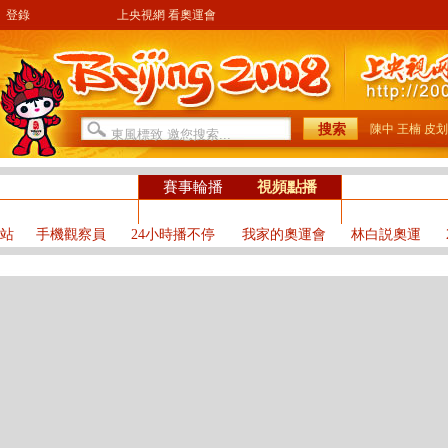
登錄
上央視網 看奧運會
陳中
王楠
皮划
片
博客
評論
賽事輪播
視頻點播
奧運社區
目單
獎牌榜
奧運搜索
冠軍訪談
比賽項目
站
手機觀察員
24小時播不停
我家的奧運會
林白説奧運