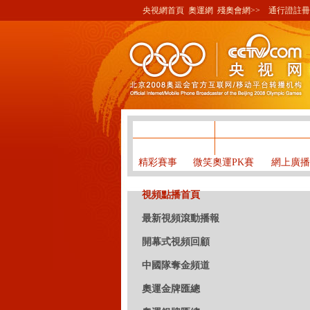
央視網首頁
奧運網
殘奧會網>>
通行證註冊
奧運網首頁
資訊
奧運圖
網絡電視奧運台
開幕式
節
精彩賽事
微笑奧運PK賽
網上廣播
視頻點播首頁
最新視頻滾動播報
開幕式視頻回顧
中國隊奪金頻道
奧運金牌匯總