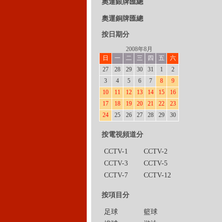
奧運銀牌匯總
奧運銅牌匯總
按日期分
2008年8月
日
一
二
三
四
五
六
27
28
29
30
31
1
2
3
4
5
6
7
8
9
10
11
12
13
14
15
16
17
18
19
20
21
22
23
24
25
26
27
28
29
30
按電視頻道分
CCTV-1
CCTV-2
CCTV-3
CCTV-5
CCTV-7
CCTV-12
按項目分
足球
籃球