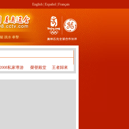
English
|
Español
|
Français
艇
跳水
拳擊
奧運場館
奧運城市
志願者
中國軍團
世界軍團
運動員
2008私家導游
榮譽殿堂
王者歸來