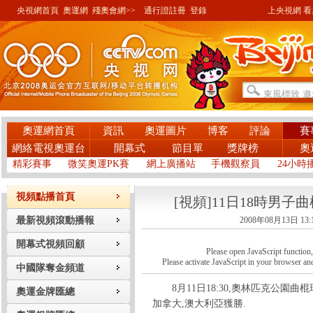
央視網首頁
奧運網
殘奧會網>>
通行證註冊
登錄
上央視網 看奧
奧運網首頁
資訊
奧運圖片
博客
評論
賽
網絡電視奧運台
開幕式
節目單
獎牌榜
奧
精彩賽事
微笑奧運PK賽
網上廣播站
手機觀察員
24小時
視頻點播首頁
[視頻]11日18時男子
最新視頻滾動播報
2008年08月13日 13:
開幕式視頻回顧
Please open JavaScript function, a
Please activate JavaScript in your browser and
中國隊奪金頻道
8月11日18:30,奧林匹克公園曲棍
奧運金牌匯總
加拿大,澳大利亞獲勝.