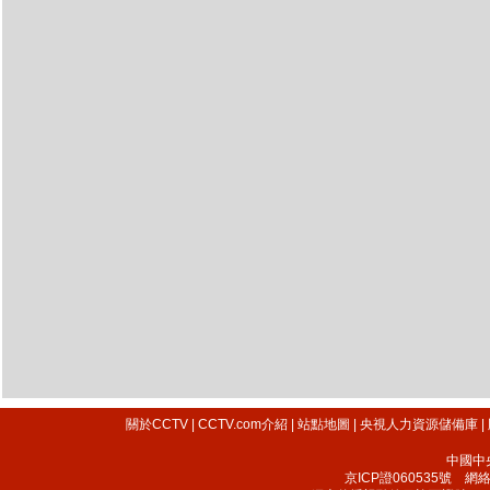
關於CCTV
|
CCTV.com介紹
|
站點地圖
|
央視人力資源儲備庫
|
中國中
京ICP證060535號
網絡文