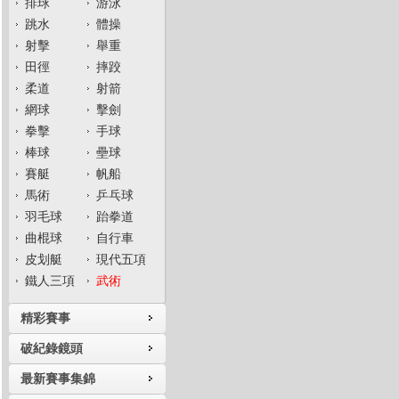
排球
游泳
跳水
體操
射擊
舉重
田徑
摔跤
柔道
射箭
網球
擊劍
拳擊
手球
棒球
壘球
賽艇
帆船
馬術
乒乓球
羽毛球
跆拳道
曲棍球
自行車
皮划艇
現代五項
鐵人三項
武術
精彩賽事
破紀錄鏡頭
最新賽事集錦