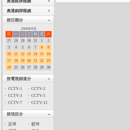
奧運銀牌匯總
奧運銅牌匯總
按日期分
2008年8月
日
一
二
三
四
五
六
27
28
29
30
31
1
2
3
4
5
6
7
8
9
10
11
12
13
14
15
16
17
18
19
20
21
22
23
24
25
26
27
28
29
30
按電視頻道分
CCTV-1
CCTV-2
CCTV-3
CCTV-5
CCTV-7
CCTV-12
按項目分
足球
籃球