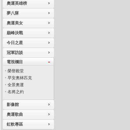
奧運英雄榜
夢八隊
奧運美女
巔峰決戰
今日之星
冠軍訪談
電視欄目
榮譽殿堂
早安奧林匹克
全景奧運
名將之約
影像館
奧運歌曲
虹軟專區