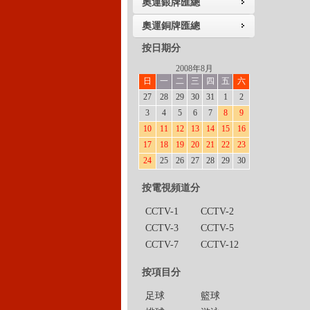
奧運銀牌匯總
奧運銅牌匯總
按日期分
2008年8月
日
一
二
三
四
五
六
27
28
29
30
31
1
2
3
4
5
6
7
8
9
10
11
12
13
14
15
16
17
18
19
20
21
22
23
24
25
26
27
28
29
30
按電視頻道分
CCTV-1
CCTV-2
CCTV-3
CCTV-5
CCTV-7
CCTV-12
按項目分
足球
籃球