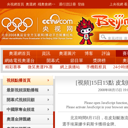
央視網首頁
奧運網
殘奧會網>>
通行證註冊
登錄
上央視網 看奧
奧運網首頁
資訊
奧運圖片
博客
評論
賽
網絡電視奧運台
開幕式
節目單
獎牌榜
奧
精彩賽事
微笑奧運PK賽
網上廣播站
手機觀察員
24小時
視頻點播首頁
[視頻]15日15點 
最新視頻滾動播報
2008年08月15日 19:
開幕式視頻回顧
Please open JavaScript function, a
Please activate JavaScript in your browser and
中國隊奪金頻道
北京時間8月15日，在皮划艇激流
奧運金牌匯總
選手埃萊娜卡莉斯卡獲得金牌。