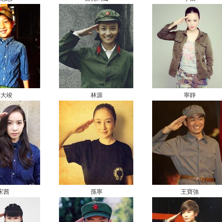
林大竣
林源
寧靜
宋茜
孫寧
王寶強