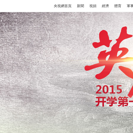
央視網首頁
新聞
視頻
經濟
體育
軍