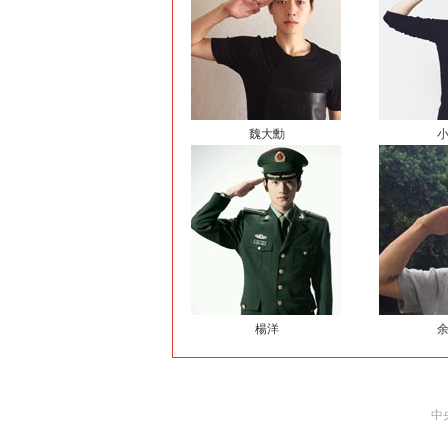
魏大勳
楊洋
中