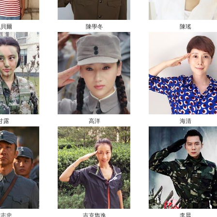
包貝爾
陳學冬
陳瑤
甘露
高洋
海清
黃志忠
吉克雋逸
李晨