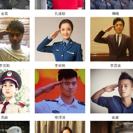
金晨
孔連順
斕曦
李克勤
李依曉
李雲迪
馬蘇
寧澤濤
歐豪