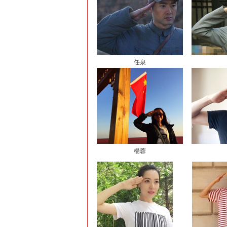
任泉
楊蓉