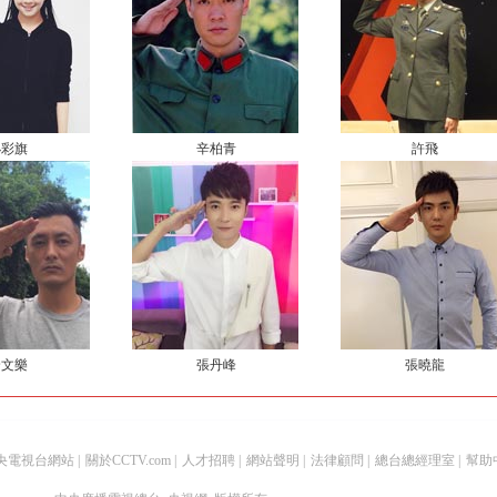
小彩旗
辛柏青
許飛
余文樂
張丹峰
張曉龍
央電視台網站
|
關於CCTV.com
|
人才招聘
|
網站聲明
|
法律顧問
|
總台總經理室
|
幫助