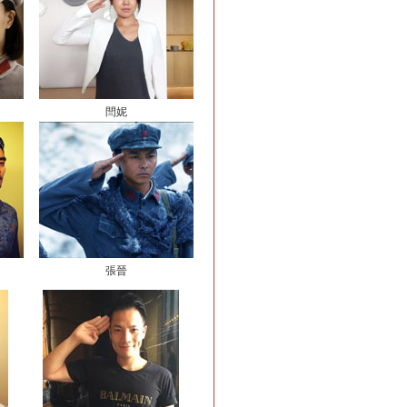
閆妮
張晉