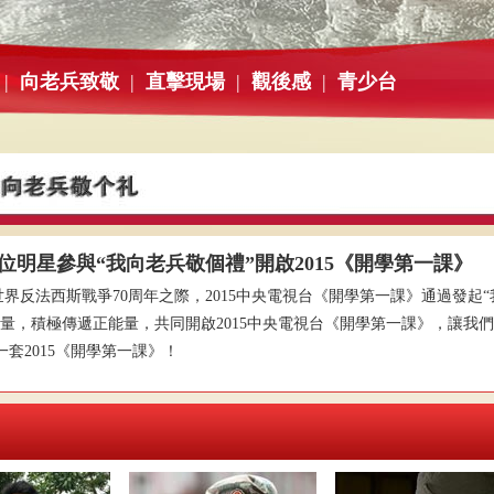
|
向老兵致敬
|
直擊現場
|
觀後感
|
青少台
位明星參與“我向老兵敬個禮”開啟2015《開學第一課》
法西斯戰爭70周年之際，2015中央電視台《開學第一課》通過發起“
，積極傳遞正能量，共同開啟2015中央電視台《開學第一課》，讓我們對
套2015《開學第一課》！