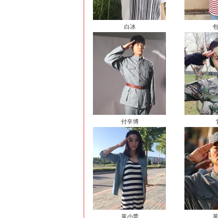
白冰
付辛博
黃小蕾