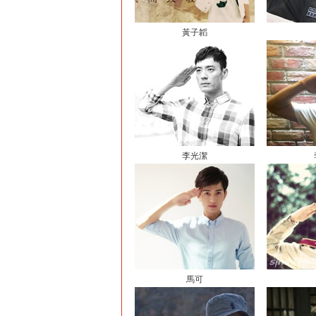
黃子韜
李光潔
馬可