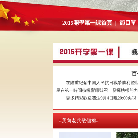
2015開學第一課首頁
|
節目單
百
在隆重紀念中國人民抗日戰爭勝利暨世界反
星在第一時間積極響應號召，發揮榜樣的力量
更多精彩歡迎關注9月4日晚20:00央視一
#我向老兵敬個禮#