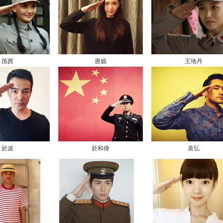
孫茜
唐嫣
王珞丹
於波
於和偉
袁弘