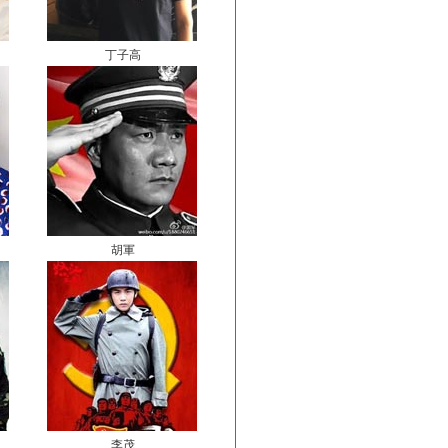
丁子高
胡軍
李茂