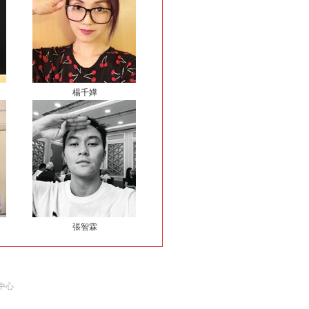
楊千嬅
張智霖
中心