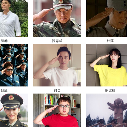
陳赫
陳思成
杜淳
韓紅
何炅
胡冰卿