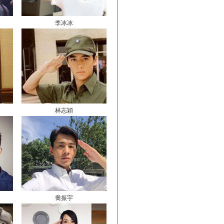
李冰冰
林志穎
喬振宇