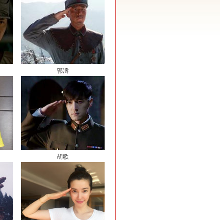
郭濤
胡歌