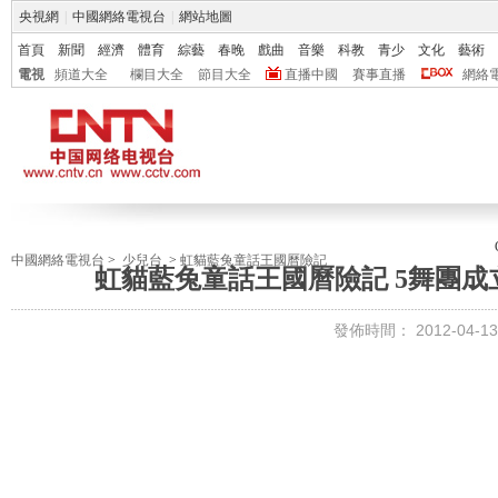
央視網
|
中國網絡電視台
|
網站地圖
首頁
新聞
經濟
體育
綜藝
春晚
戲曲
音樂
科教
青少
文化
藝術
電視
頻道大全
欄目大全
節目大全
直播中國
賽事直播
網絡
中國網絡電視台
>
少兒台
>
虹貓藍兔童話王國曆險記
虹貓藍兔童話王國曆險記 5舞團成立 動
發佈時間：
2012-04-13