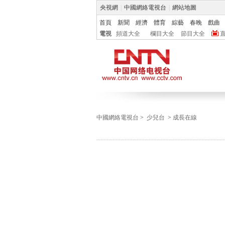
央視網
|
中國網絡電視台
|
網站地圖
首頁
新聞
經濟
體育
綜藝
春晚
戲曲
電視
頻道大全
欄目大全
節目大全
中國網絡電視台
>
少兒台
>
成長在線