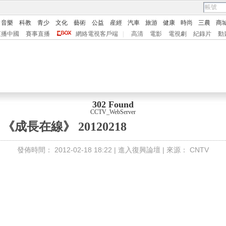
音樂
科教
青少
文化
藝術
公益
産經
汽車
旅游
健康
時尚
三農
商
直播中國
賽事直播
網絡電視客戶端
|
高清
電影
電視劇
紀錄片
動
302 Found
CCTV_WebServer
《成長在線》 20120218
發佈時間：
2012-02-18 18:22 |
進入復興論壇
| 來源：
CNTV