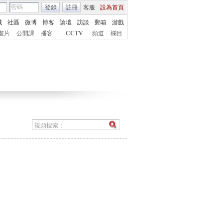
登錄
註冊
客服
設為首頁
城
社區
微博
博客
論壇
訪談
郵箱
游戲
畫片
公開課
播客
|
CCTV
頻道
欄目