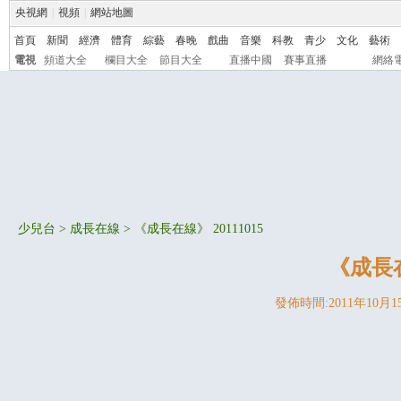
央視網
|
視頻
|
網站地圖
首頁
新聞
經濟
體育
綜藝
春晚
戲曲
音樂
科教
青少
文化
藝術
電視
頻道大全
欄目大全
節目大全
直播中國
賽事直播
網絡
少兒台
>
成長在線
> 《成長在線》 20111015
《成長在
發佈時間:2011年10月15日