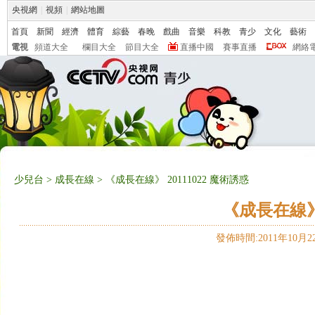
央視網
|
視頻
|
網站地圖
首頁
新聞
經濟
體育
綜藝
春晚
戲曲
音樂
科教
青少
文化
藝術
電視
頻道大全
欄目大全
節目大全
直播中國
賽事直播
網絡
少兒台
>
成長在線
> 《成長在線》 20111022 魔術誘惑
《成長在線》 
發佈時間:2011年10月22日