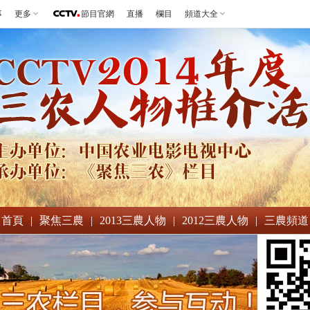
事
更多
節目官網
直播
欄目
頻道大全
首頁
|
聚焦三農
|
2013三農人物
|
2012三農人物
|
三農頻道