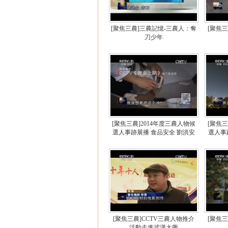
[聚焦三農]三農記憶-三農人：奪
[聚焦
刀少年
[聚焦三農]2014年度三農人物候
[聚焦三
選人事跡展播 食品安全 劉洪安
選人事
[聚焦三農]CCTV三農人物推介
[聚焦
活動走進武漢大學