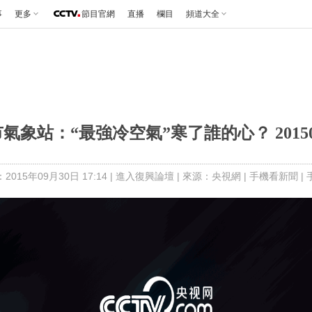
事
更多
節目官網
直播
欄目
頻道大全
氣象站：“最強冷空氣”寒了誰的心？ 20150
015年09月30日 17:14 |
進入復興論壇
| 來源：央視網 |
手機看新聞
|