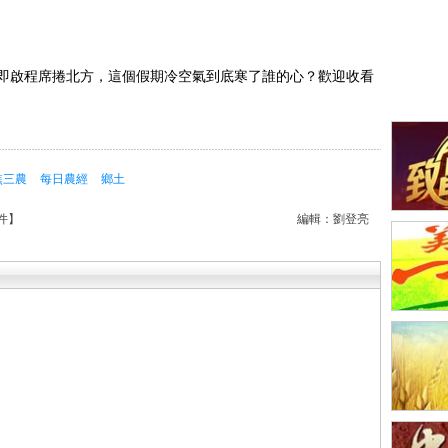
即啟程席捲北方，這個假期冷空氣到底寒了誰的心？歡迎收看
焦三農
每日農經
鄉土
件
】
編輯：劉登亮