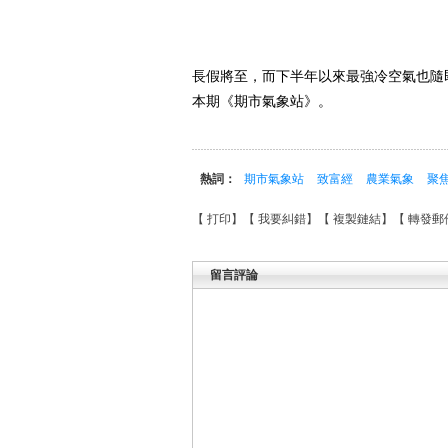
長假將至，而下半年以來最強冷空氣也隨
本期《期市氣象站》。
熱詞：
期市氣象站
致富經
農業氣象
聚
【
打印
】【
我要糾錯
】【
複製鏈結
】【
轉發郵
留言評論