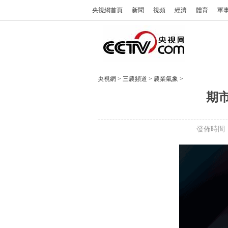
央視網首頁
新聞
視頻
經濟
體育
軍
央視網
>
三農頻道
>
農業氣象
>
期市
發佈時間：2