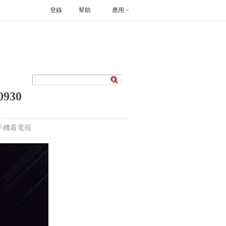
登錄
幫助
應用
930
手機看電視