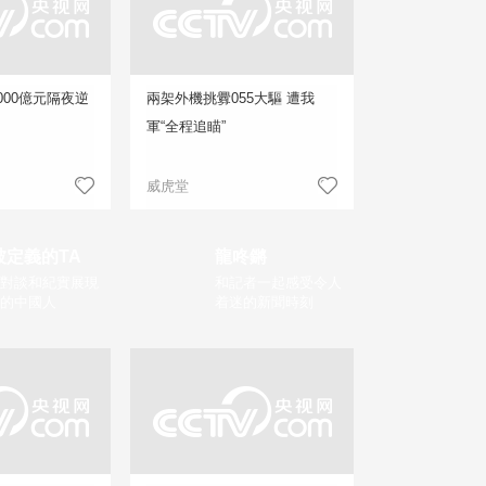
000億元隔夜逆
兩架外機挑釁055大驅 遭我
軍“全程追瞄”
威虎堂
被定義的TA
龍咚鏘
對談和紀實展現
和記者一起感受令人
的中國人
着迷的新聞時刻