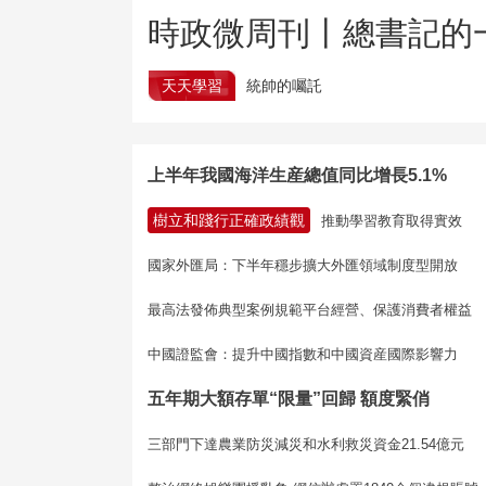
時政微周刊丨總書記的一
天天學習
統帥的囑託
上半年我國海洋生産總值同比增長5.1%
樹立和踐行正確政績觀
推動學習教育取得實效
國家外匯局：下半年穩步擴大外匯領域制度型開放
最高法發佈典型案例規範平台經營、保護消費者權益
中國證監會：提升中國指數和中國資産國際影響力
五年期大額存單“限量”回歸 額度緊俏
三部門下達農業防災減災和水利救災資金21.54億元