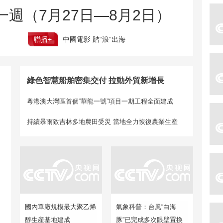
週（7月27日—8月2日）
聯播+
中國電影 踏“浪”出海
綠色智慧船舶密集交付 拉動外貿新增長
粵港澳大灣區首個“華龍一號”項目一期工程全面建成
持續暴雨致吉林多地農田受災 當地全力恢復農業生産
國內單廠規模最大聚乙烯
氣象科普：台風“白海
醇生産基地建成
豚”已完成多次眼壁置換