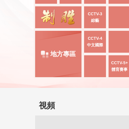
CCTV-3
綜藝
CCTV-4
中文國際
地方專區
CCTV-5+
體育賽事
視頻