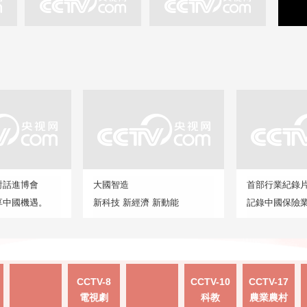
對話進博會
大國智造
首部行業紀錄
享中國機遇。
新科技 新經濟 新動能
記錄中國保險
CCTV-8
CCTV-10
CCTV-17
電視劇
科教
農業農村