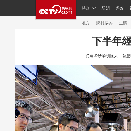
時政
新聞
評論
人民領袖習近平
直播
繁體
片庫
海外頻道
欄目大全
聯播+
iPand
地方
鄉村振興
生態
下半年
總台春晚
網絡春晚
共産黨員網
秧紀
從這些妙喻讀懂人工智慧
新聞
國內
國際
評論
經濟
軍事
人民領袖習近平
聯播+
熱解讀
天天學
視頻
小央視頻
小央直播
直播中國
現場
前線
比劃
快看
藍海中國
體育
直播
競猜
2026年世界盃
20
VIP會員
CCTV奧林匹克頻道
生活體育大