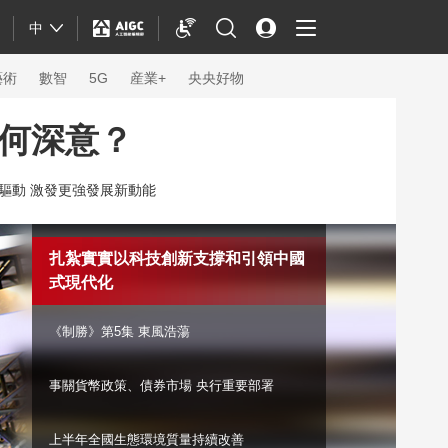
中
藝術
數智
5G
産業+
央央好物
何深意？
驅動 激發更強發展新動能
扎紮實實以科技創新支撐和引領中國
式現代化
《制勝》第5集 東風浩蕩
事關貨幣政策、債券市場 央行重要部署
體育
上半年全國生態環境質量持續改善