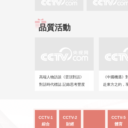
品質活動
高端人物訪談《雲頂對話》
《中國機遇》
對話時代標誌 記錄思考豐度
赴東方之約，
CCTV-1
CCTV-2
CCTV-5
綜合
財經
體育