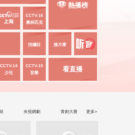
熱播榜
CCTV-16
奧林匹克
找欄目
搜片庫
CCTV-14
CCTV-15
看直播
少兒
音樂
頻
央視網劇
青創大賽
更多>