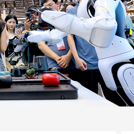
一路
央博
非遺
文化
旅游
科普
健康
樂齡
閱讀
話
雲起
超級工廠
智敬中國
全民健康
顏選攻略
海洋
片庫
收視榜
總台企業白名單