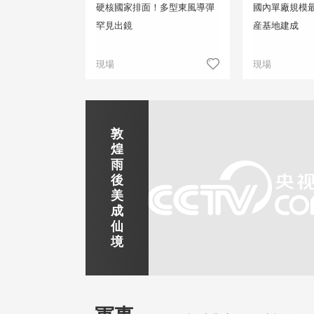
硬核國家排面！多型東風導彈
國內單廠規模
罕見出鏡
産基地建成
現場
現場
正在直播
敦
吉
南
秦
劍
雲
煌
林
京
焦
皇
川
煙
探
雨
市
玄
作
島
下
雨
古
後
北
武
紅
金
梅
齊
北
美
山
湖
石
夢
嶺
雲
水
成
靜賞京娘湖
公
景
峽
海
瀑
山
鎮
仙
園
區
灣
布
京娘湖位於邯鄲武安市口上村北，常年平均氣溫19攝
境
溫26攝氏度，是避暑休閒佳地。