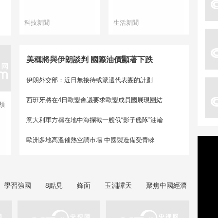
科技新聞
生活新聞
美稱將與伊朗談判 國際油價顯著下跌
伊朗外交部：近日無接待或派遣代表團的計劃
西班牙將在4日歐盟會議要求歐盟成員國展現團結
預
意大利軍方稱在地中海攔截一艘俄“影子艦隊”油輪
歐洲多地高溫催熱空調市場 中國製造備受青睞
學習強國
8點見
鋒面
玉淵譚天
聚焦中國經濟