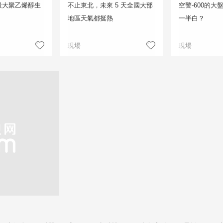
最大聚乙烯醇生
不止東北，未來 5 天全國大部
空警-600的
地區天氣都挺熱
一半白？
現場
現場
氏度，夏季平均氣