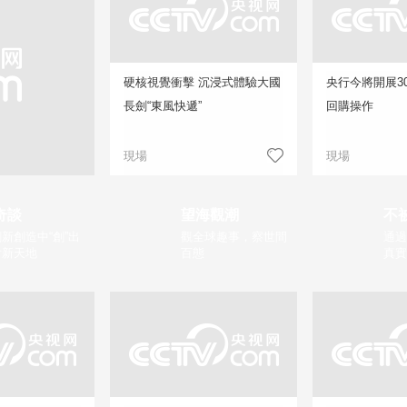
硬核視覺衝擊 沉浸式體驗大國
央行今將開展3
長劍“東風快遞”
回購操作
現場
現場
奇談
望海觀潮
不
新創造中“創”出
觀全球趣事，察世間
通過
片新天地
百態
真實