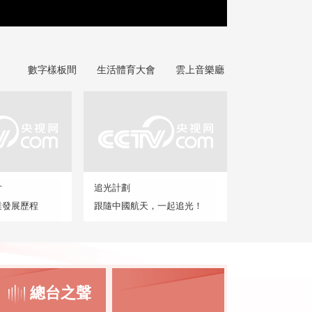
數字樣板間
生活體育大會
雲上音樂廳
片
追光計劃
業發展歷程
跟隨中國航天，一起追光！
總台之聲