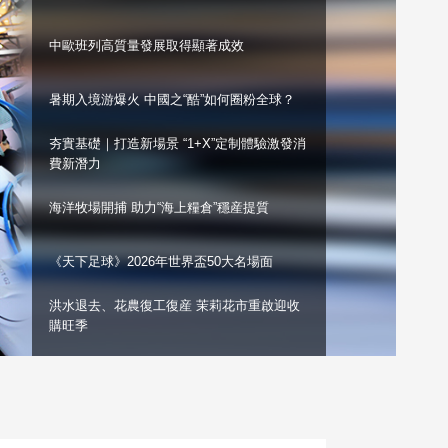
藝術
汽車
數智
5G
産業+
中歐班列高質量發展取得顯著成效
時尚
天氣
才藝
網展
央央好物
暑期入境游爆火 中國之“酷”如何圈粉全球？
夯實基礎｜打造新場景 “1+X”定制體驗激發消
費新潛力
海洋牧場開捕 助力“海上糧倉”穩産提質
《天下足球》2026年世界盃50大名場面
洪水退去、花農復工復産 茉莉花市重啟迎收
購旺季