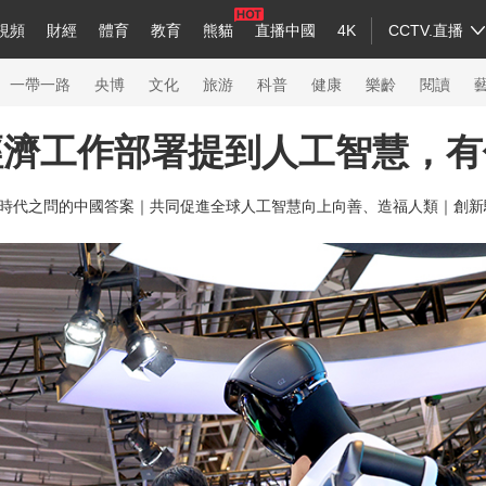
視頻
財經
體育
教育
熊貓
直播中國
4K
CCTV.直播
a
中國領導人
節目單
English
聽音
Монгол
央視快評
微視頻
習式妙語
主持人
下載央視影音
熱解讀
天天學習
一帶一路
央博
文化
旅游
科普
健康
樂齡
閱讀
經濟工作部署提到人工智慧，有
錄
紀錄片網
國家大劇院
大型活動
時代之問的中國答案｜
共同促進全球人工智慧向上向善、造福人類｜
創新
科技
法治
文娛
人物
公益
圖片
習
習式妙語
央視快評
央視網評
光華銳評
鋒面
熊貓頻道
VR/AR
4K專區
全景新聞
新兵請入列
人生第一次
人生第二次
26年冬奧會
CBA
NBA
中超
國足
國際足球
網球
綜合
會
體育江湖
文化體育
冰雪道路
足球道路