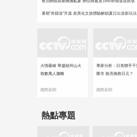
整治網絡娛樂團播亂象 網信辦處置1840余個違規賬號
暑期“奔縣游”升溫 差異化文旅體驗解鎖夏日出游新玩法
火情嚴峻 華盛頓州山火
專家分析：日美聯手干
致數萬人撤離
匯市 能否挽救日元？
國際新聞
國際新聞
熱點專題