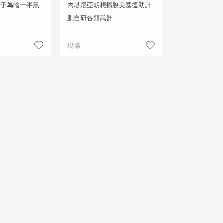
大盤子為啥一半黑
內塔尼亞胡想擺脫美國援助計
劃自研各類武器
現場