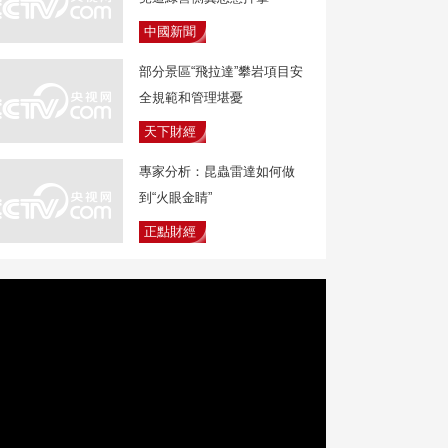
中國新聞
部分景區“飛拉達”攀岩項目安
全規範和管理堪憂
天下財經
專家分析：昆蟲雷達如何做
到“火眼金睛”
正點財經