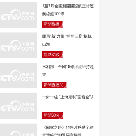
1至7月全國新開國際航空貨運
航線超100條
新聞聯播
開局“新”力量 “新新三樣”揚帆
出海
焦點訪談
水利部：全國18條河流維持超
警
新聞直播間
一針一線 “上海定制”圈粉全球
新聞30分
《回家之路》預告片感動全網
竟遭綠營側翼惡意抨擊