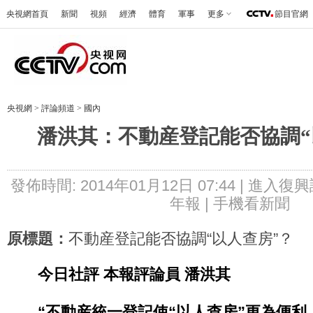
央視網首頁
新聞
視頻
經濟
體育
軍事
更多
節目官網
央視網
>
評論頻道
>
國內
潘洪其：不動産登記能否協調“
發佈時間: 2014年01月12日 07:44 |
進入復興
年報
|
手機看新聞
原標題：
不動産登記能否協調“以人查房”？
今日社評 本報評論員 潘洪其
“不動産統一登記使“以人查房”更為便利