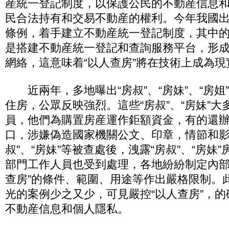
産統一登記制度，以保護公民的不動産信息
民合法持有和交易不動産的權利。今年我國
條例，着手建立不動産統一登記制度，其中
是搭建不動産統一登記和查詢服務平台，形
網絡，這意味着“以人查房”將在技術上成為現
近兩年，多地曝出“房叔”、“房妹”、“房姐
住房，公眾反映強烈。這些“房叔”、“房妹”
員，他們為購置房産運作鉅額資金，有的還
口，涉嫌偽造國家機關公文、印章，情節和影
叔”、“房妹”等被查處後，洩露“房叔”、“房妹
部門工作人員也受到處理，各地紛紛制定內部
查房”的條件、範圍、用途等作出嚴格限制。
光的案例少之又少，可見嚴控“以人查房”，
不動産信息和個人隱私。