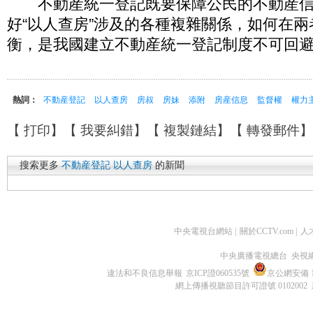
不動産統一登記既要保障公民的不動産信
好“以人查房”涉及的各種複雜關係，如何在
衡，是我國建立不動産統一登記制度不可回
熱詞：
不動産登記
以人查房
房叔
房妹
添附
房産信息
監督權
權力
【
打印
】【
我要糾錯
】【
複製鏈結
】【
轉發郵件
搜索更多
不動産登記
以人查房
的新聞
中央電視台網站
|
關於CCTV.com
|
人
中央廣播電視總台 央視
違法和不良信息舉報
京ICP證060535號
京公網安備 11
網上傳播視聽節目許可證號 0102002