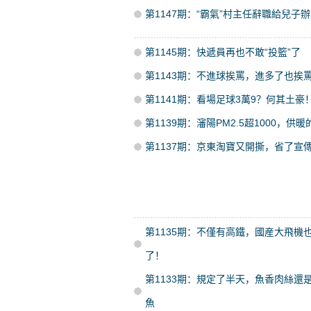
第1147期：“霸氣”村主任辭職給兒子
第1145期：快遞員再也不敢“投籃”了
第1143期：不進球挨罵，進多了也挨
第1141期：看場足球3萬9？何其土豪
第1139期：瀋陽PM2.5超1000，供
第1137期：京東淘寶又開撕，省了宣
第1135期：不僅有高鐵，國産大飛機
了！
第1133期：規定了半天，魚香肉絲還
魚