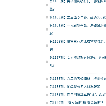
第1165期：男子偷狗被打死，哪來的
聲？
第1163期：去三亞吃早餐，超過350
第1161期：一元錢獎學金，連礦泉水
起
第1159期：廳官三亞游泳衣物被收走
的
第1157期：女司機路怒只佔3%，男司
嗎？
第1155期：為二胎考公務員，機關多
第1153期：同學聚會無人買單報警
第1151期：過年回家基本靠"搶"，心
第1149期：“養女防老”和“養兒防老”？