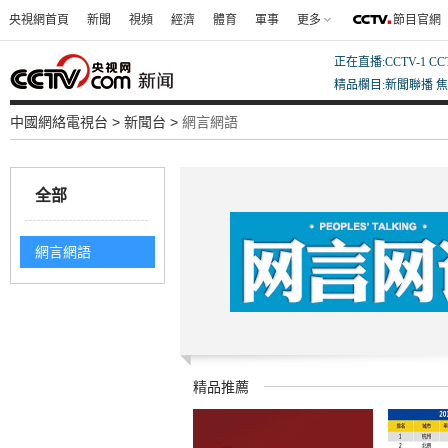
央視網首頁
新聞
視頻
經濟
體育
軍事
更多
節目官網
正在直播:CCTV-1
CC
精品欄目:新聞聯播
焦
中國網絡電視台
>
新聞台
>
網言網語
全部
網言網語
精品推薦