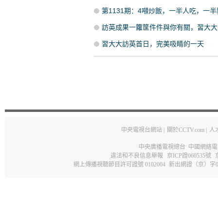
第1131期：4噸炒飯，一半人吃，一
訪英成果一籮筐件件與你有關，習大大
習大大訪英首日，完美吸睛的一天
中央電視台網站
|
關於CCTV.com
|
人
中央廣播電視總台 中國網絡電
違法和不良信息舉報
京ICP證060535號
網上傳播視聽節目許可證號 0102004
新出網證（京）字0