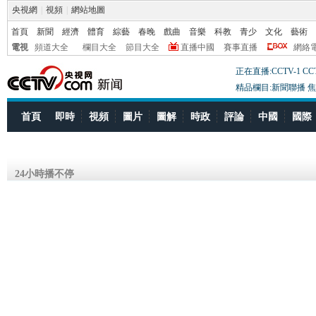
央視網
|
視頻
|
網站地圖
首頁
新聞
經濟
體育
綜藝
春晚
戲曲
音樂
科教
青少
文化
藝術
電視
頻道大全
欄目大全
節目大全
直播中國
賽事直播
網絡
正在直播:CCTV-1
CC
精品欄目:新聞聯播
焦
首頁
即時
視頻
圖片
圖解
時政
評論
中國
國際
24小時播不停