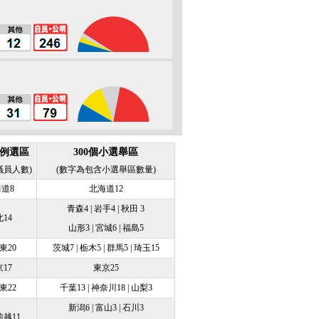
田慘敗 宣佈將辭任民主黨首
倍晉三：06年當選日本首相 上任13天
訪問中國
實現當初承諾或為民主黨落敗主因 日
壇將暫時趨於平靜
民黨曾連續執政38年 2009年慘敗給民
黨
比例選區
300個小選舉區
琳：選民更看重自民黨執政經驗 且看
議員人數)
(數字為包含小選舉區數量)
倍如何“糾偏”
道8
北海道12
本選民：3年前就沒期待民主黨 大選只
青森4 | 岩手4 | 秋田 3
14
政治游戲
山形3 | 宮城6 | 福島5
民黨勝選已成定局 野田辭去民主黨黨
東20
茨城7 | 栃木5 | 群馬5 | 琦玉15
職務
17
東京25
東22
千葉13 | 神奈川18 | 山梨3
新潟6 | 富山3 | 石川3
越11