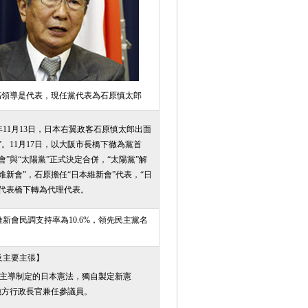
高領導是代表，現任黨代表為石原慎太郎
2年11月13日，日本右翼政客石原慎太郎出面
”。11月17日，以大阪市長橋下徹為黨首
會”與“太陽黨”正式決定合併，“太陽黨”解
維新會”，石原擔任“日本維新會”代表，“日
原代表橋下轉為代理代表。
維新會民調支持率為10.6%，領先民主黨名
及主要主張】
國主導制定的日本憲法，獨自製定新憲
地方行政長官兼任參議員。