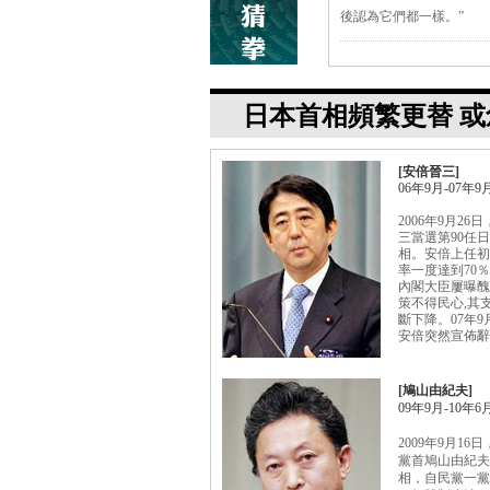
日本首相頻繁更替 
[安倍晉三]
06年9月-07年9
2006年9月26
三當選第90任
相。安倍上任初
率一度達到70
內閣大臣屢曝醜
策不得民心,其
斷下降。07年9
安倍突然宣佈辭
[鳩山由紀夫]
09年9月-10年6
2009年9月16
黨首鳩山由紀夫
相，自民黨一黨