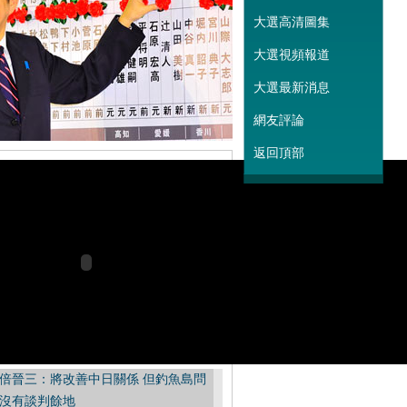
大選高清圖集
大選視頻報道
大選最新消息
網友評論
返回頂部
倍晉三：將改善中日關係 但釣魚島問
沒有談判餘地