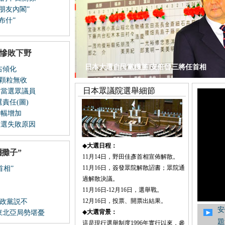
朋友內閣”
布什”
黨慘敗下野
日本大選自民黨獲勝 安倍晉三將任首相
右傾化
近顆粒無收
日本眾議院選舉細節
郎當選眾議員
責任(圖)
大幅增加
大選失敗原因
◆
大選日程：
攤子”
11月14日，野田佳彥首相宣佈解散。
11月16日，簽發眾院解散詔書；眾院通
首相”
過解散決議。
11月16日-12月16日，選舉戰。
12月16日，投票、開票出結果。
”政黨説不
安
◆
大選背景：
東北亞局勢堪憂
題
這是現行選舉制度1996年實行以來，參