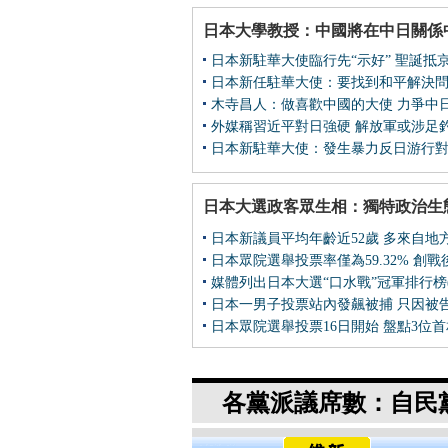
日本大學教授：中國將在中日關係
日本新駐華大使臨行先“示好” 聖誕抵
日本新任駐華大使：要找到和平解決
木寺昌人：做喜歡中國的大使 力爭中
外媒稱習近平對日強硬 解放軍或涉足
日本新駐華大使：發生暴力反日游行
日本大選政客眾生相：獨特政治生
日本新議員平均年齡近52歲 多來自地
日本眾院選舉投票率僅為59.32% 創
媒體列出日本大選“口水戰”冠軍排行榜(
日本一男子投票站內發飆被捕 只因被
日本眾院選舉投票16日開始 盤點3位
各黨派議席數：自民