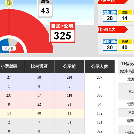
野
安
即
未
政
自
主
11個
小選舉區
比例選區
公示前
公示人數
洪
(數字為
27
30
230
267
安
北海
1
0
3
3
日
東北
是
237
57
118
338
自
北關
9
22
21
54
首
東京
14
40
11
172
南關
2
7
61
121
0
8
9
322
北陸信