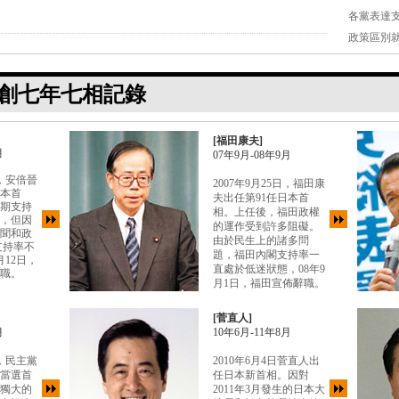
或創七年七相記錄
[福田康夫]
月
07年9月-08年9月
日，安倍晉
2007年9月25日，福田康
日本首
夫出任第91任日本首
期支持
相。上任後，福田政權
％，但因
的運作受到許多阻礙。
聞和政
由於民生上的諸多問
支持率不
題，福田內閣支持率一
月12日，
直處於低迷狀態，08年9
職。
月1日，福田宣佈辭職。
[菅直人]
月
10年6月-11年8月
日，民主黨
2010年6月4日菅直人出
當選首
任日本新首相。因對
獨大的
2011年3月發生的日本大