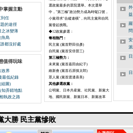
選政黨最多的眾院選舉。本次選舉
外
中掌握主動
中，"第三極"政治勢力成為時髦口號，
益
京到任
小黨尋求"合縱連橫"，向民主黨和自民
羅
問題的途徑
黨發起挑戰。
問
日之冰變薄
◆
12政黨參選：
釣魚島
奪相熱門：
安
對誰都沒好處
民主黨 (黨首野田佳彥)
派
自民黨 (黨首安倍晉三)
日
第三極勢力：
態值得玩味
未來黨 (黨首嘉田由紀子)
方政界
維新會 (黨首石原慎太郎)
日
戰後最低紀錄
眾人黨 (黨首渡邊喜美)
組圖)
其他參選政黨：
自
告知弄錯地點
公明黨、日本共産黨、社民黨、新黨大
答
首相執政之路
地、國民新黨、新黨日本、新黨改革
安
硬
黨大勝 民主黨慘敗
安
將