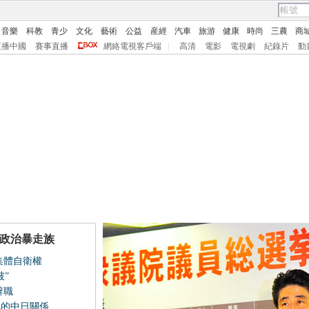
音樂
科教
青少
文化
藝術
公益
産經
汽車
旅游
健康
時尚
三農
商
直播中國
賽事直播
網絡電視客戶端
|
高清
電影
電視劇
紀錄片
動
之路能走多遠？
聚焦釣魚島
2012韓國大選
2012美國大選
其政治暴走族
集體自衛權
”
辭職
化的中日關係