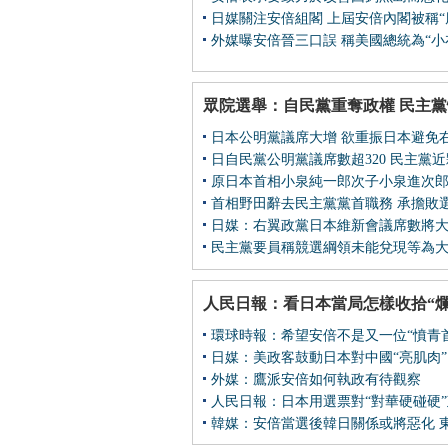
日媒關注安倍組閣 上屆安倍內閣被稱“
外媒曝安倍晉三口誤 稱美國總統為“小
眾院選舉：自民黨重奪政權 民主
日本公明黨議席大增 欲重振日本避免
日自民黨公明黨議席數超320 民主黨
原日本首相小泉純一郎次子小泉進次
首相野田辭去民主黨黨首職務 承擔敗選
日媒：右翼政黨日本維新會議席數將
民主黨要員稱競選綱領未能兌現等為
人民日報：看日本當局怎樣收拾“爛
環球時報：希望安倍不是又一位“憤青
日媒：美政客鼓動日本對中國“亮肌肉”
外媒：鷹派安倍如何執政有待觀察
人民日報：日本用選票對“對華硬碰硬
韓媒：安倍當選後韓日關係或將惡化 