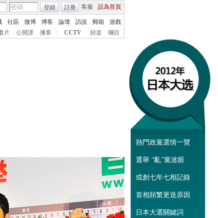
客服
設為首頁
登錄
註冊
城
社區
微博
博客
論壇
訪談
郵箱
游戲
畫片
公開課
播客
|
CCTV
頻道
欄目
熱門政黨選情一覽
分享到：
選舉 “亂”黨迷眼
或創七年七相記錄
首相頻繁更迭原因
日本大選關鍵詞