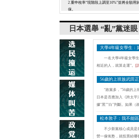
2.重申稅率“現階段上調至10%”並將全額用
保。
3.徹底修改教科書審核標準，將修改“近鄰
款”，即減少考慮鄰國認識感受。
4.強化日美同盟，改善與中、韓、俄等國關
在釣魚島常駐公務人員，修改“和平憲法”，
本集體自衛權，提升自衛隊為“國防軍”。
5.自民黨的綱領則未提及是否應該“去核電化
表示“將在10年內力爭實現可持續發展的最
性的電力能源結構”。