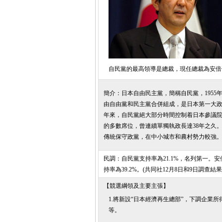
自民黨的最高領導是總裁，現任總裁為安倍
簡介：
日本自由民主黨，簡稱自民黨，1955年1
由自由黨和民主黨合併組成，是日本第一大政
年來，自民黨絕大部分時間控制着日本參議
的多數席位，曾連續單獨執政長達38年之久
傳統保守政黨，在中小城市和農村勢力較強
民調：
自民黨支持率為21.1%，名列第一。
持率為39.2%。(共同社12月8日和9日調查結果
【競選綱領及主要主張】
1.將新設“日本經濟再生總部”，下調企業所
等。