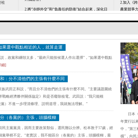
於社
2.加入《
2.將“冷靜外交”和“負責任的防衛”結合起來，深化日
農業競爭力
美同盟，增強防禦能力。加強與亞洲鄰國的關係，
制度。
諸國條
與中方在海洋領域加強溝通。
3.“廢除
3.主張削減參、眾兩院議員人數，禁止議員世襲
制”。允
係。欲
制，禁止企業、團體政治獻金。
使用武器
賦予日
4.主張削減公共建設費用，完善社會保障制度。將
4.對於核
消費稅增額全部用於社保領域。
階段廢除
”，僅
佳混合
5.在住宅、交通方面推進節電措施，到本世紀30年
5.主張廢
代實現零核電。
地方行政