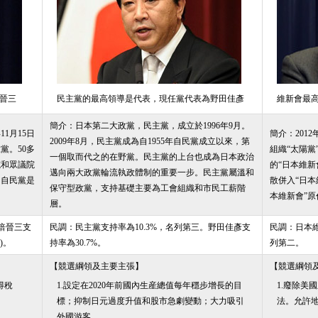
晉三
民主黨的最高領導是代表，現任黨代表為野田佳彥
維新會最
簡介：
日本第二大政黨，民主黨，成立於1996年9月。
1月15日
簡介：
201
2009年8月，民主黨成為自1955年自民黨成立以來，第
黨。50多
組織“太陽黨
一個取而代之的在野黨。民主黨的上台也成為日本政治
院和眾議院
的“日本維新
邁向兩大政黨輪流執政體制的重要一步。民主黨屬溫和
。自民黨是
散併入“日本
保守型政黨，支持基礎主要為工會組織和市民工薪階
。
本維新會”
層。
安倍晉三支
民調：
民主黨支持率為10.3%，名列第三。野田佳彥支
民調：
日本
)。
持率為30.7%。
列第二。
【競選綱領及主要主張】
【競選綱領
得稅
1.設定在2020年前國內生産總值每年穩步增長的目
1.廢除美
標；抑制日元過度升值和股市急劇變動；大力吸引
法。允許
外國游客。