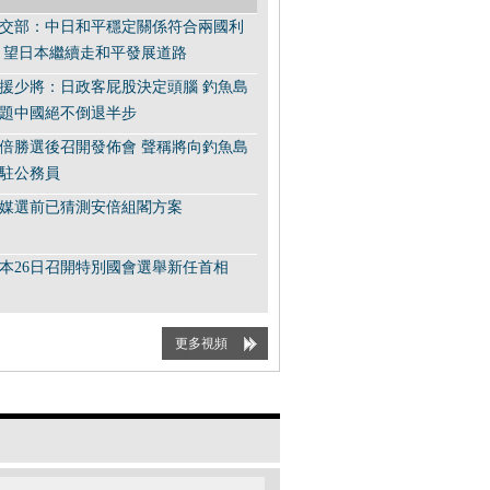
交部：中日和平穩定關係符合兩國利
 望日本繼續走和平發展道路
援少將：日政客屁股決定頭腦 釣魚島
題中國絕不倒退半步
倍勝選後召開發佈會 聲稱將向釣魚島
駐公務員
媒選前已猜測安倍組閣方案
本26日召開特別國會選舉新任首相
民黨召開新聞發佈會 安倍就內政外交
更多視頻
記者問
倍曾主張日本應有原子彈 強調對華強
倍晉三獲選日本首相 自民黨與公明黨
組聯合政權