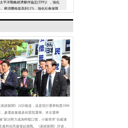
跨太平洋戰略經濟夥伴協定(TPP)》，強化
。將消費稅提高到11%，強化社會保障
實際防衛開支佔國內生産總值1%額度限
許使用集體自衛權，放寬自衛隊派赴海外時
標準。
電事業，日本維新會主張在2030年之前分
。
除參議員兼任地方行政長官的規定，允許
長官兼任參議員參加國政。