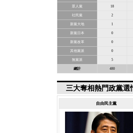
眾人黨
18
社民黨
2
新黨大地
1
新黨日本
0
新黨改革
0
其他黨派
0
無黨派
5
總計
480
三大奪相熱門政黨選
自由民主黨