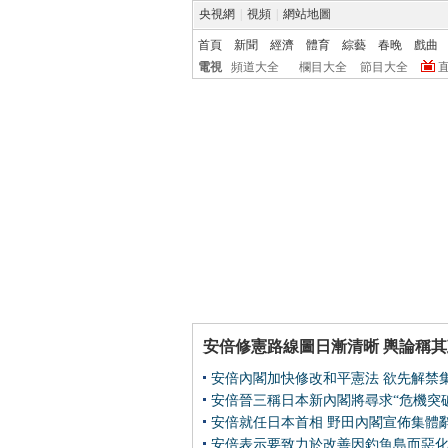
央視網
|
視頻
|
網站地圖
首頁
新聞
經濟
體育
綜藝
春晚
戲曲
電視
頻道大全
欄目大全
節目大全
首頁
安倍不只是“右翼”
首相
安倍修憲路線圖日漸清晰 輿論稱
安倍內閣加快修改和平憲法 欲先解禁
安倍晉三稱日本新內閣將尋求“危機突破
安倍就任日本首相
野田內閣宣佈集體
安倍表示要致力於改善因釣魚島而惡