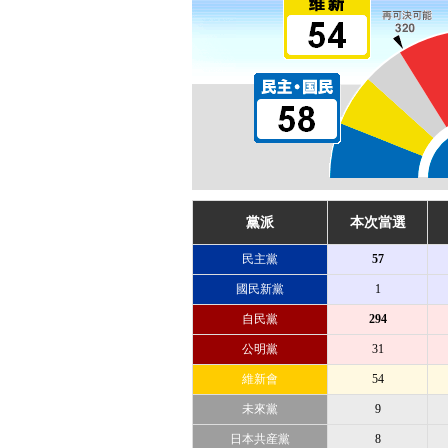
黨派
本次當選
民主黨
57
國民新黨
1
自民黨
294
公明黨
31
維新會
54
未來黨
9
日本共産黨
8