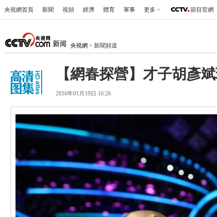
央視網首頁
新聞
視頻
經濟
體育
軍事
更多
節目官網
央視網
> 新聞頻道
【網春探營】才子胡彥斌玩
2016年01月19日 16:26