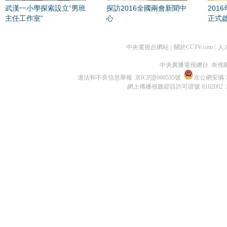
武漢一小學探索設立“男班
探訪2016全國兩會新聞中
201
主任工作室”
心
正式
中央電視台網站
|
關於CCTV.com
|
人
中央廣播電視總台 央視
違法和不良信息舉報
京ICP證060535號
京公網安備 11
網上傳播視聽節目許可證號 0102002