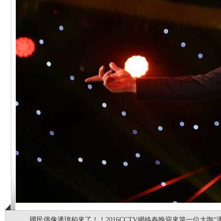
國民偶像潘瑋柏來了！！2016CCTV網絡春晚迎來第一位大咖“