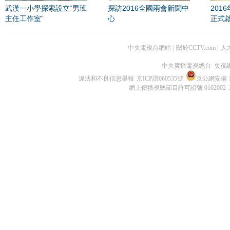
武漢一小學探索設立“男班
探訪2016全國兩會新聞中
201
主任工作室”
心
正式
中央電視台網站
|
關於CCTV.com
|
人
中央廣播電視總台 央視
違法和不良信息舉報
京ICP證060535號
京公網安備 11
網上傳播視聽節目許可證號 0102002