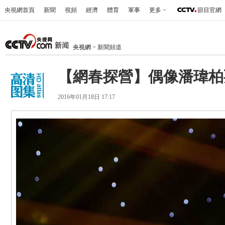
央視網首頁
新聞
視頻
經濟
體育
軍事
更多
節目官網
央視網
> 新聞頻道
【網春探營】偶像潘瑋柏
2016年01月18日 17:17