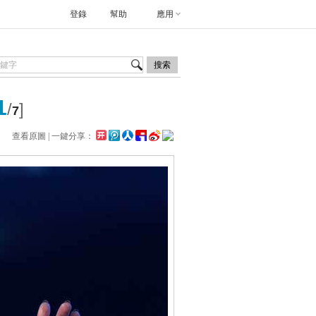
登錄
幫助
應用
搜索
1
/
]
7
查看原圖
| 一鍵分享：