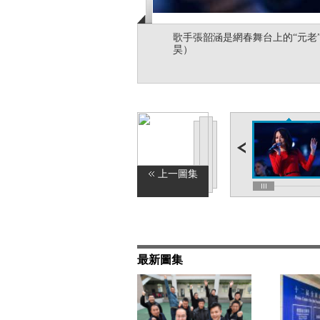
歌手張韶涵是網春舞台上的“元老”
昊）
上一圖集
最新圖集