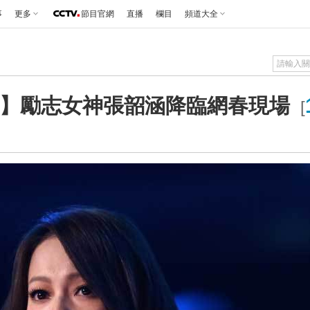
事
更多
節目官網
直播
欄目
頻道大全
】勵志女神張韶涵降臨網春現場
[