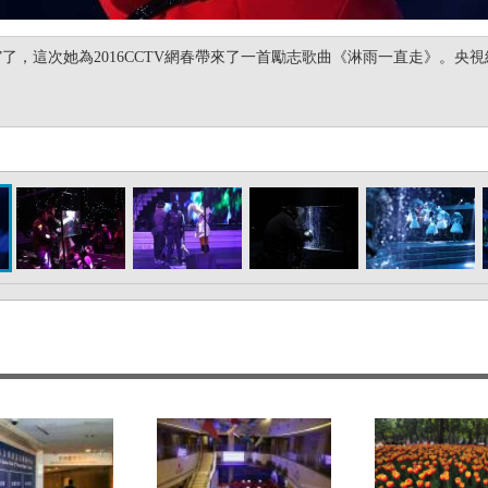
了，這次她為2016CCTV網春帶來了一首勵志歌曲《淋雨一直走》。央視