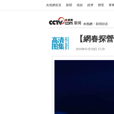
央視網首頁
新聞
視頻
經濟
體育
軍
央視網
> 新聞頻道
【網春探營
2016年01月18日 15:50