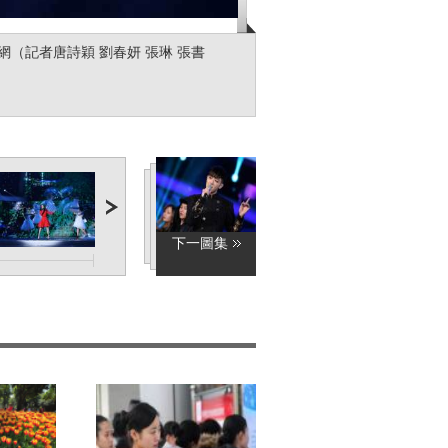
網（記者唐詩穎 劉春妍 張琳 張書
下一圖集