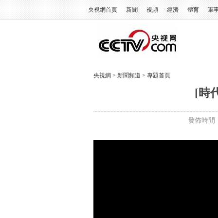
央視網首頁
新聞
視頻
經濟
體育
軍
央視網
>
新聞頻道
>
專題首頁
[時
發佈時間：2