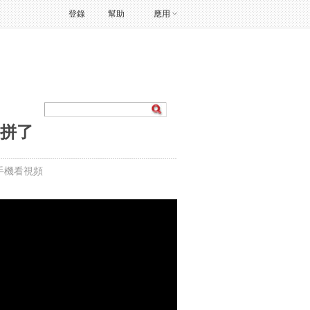
登錄
幫助
應用
子拼了
手機看視頻