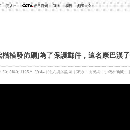
事
更多
節目官網
直播
欄目
頻道大全
代楷模發佈廳]為了保護郵件，這名康巴漢
019年01月25日 20:44 |
進入復興論壇
| 來源：央視網 |
手機看新聞
|