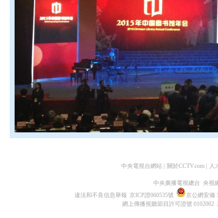
中央電視台網站
|
關於CCTV.com
|
人
中央廣播電視總台 央視
違法和不良信息舉報
京ICP證060535號
京公網安備 11
網上傳播視聽節目許可證號 0102002