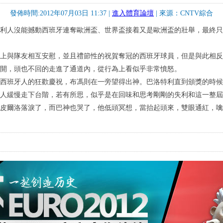
發佈時間:2012年07月03日 11:37 |
進入體育論壇
| 來源：CNTV綜合
利人沒能撼動西班牙連奪歐洲盃、世界盃接着又是歐洲盃的壯舉，最終只剩
上與隊友相互安慰，並且禮節性的祝賀奪冠的西班牙球員，但是與此相
開，頭也不回的走進了通道內，從行為上看似乎非常憤怒。
西班牙人的狂歡慶祝，布馮則在一旁望得出神。巴洛特利直到頒獎的時
人緩慢走下台階，若有所思，似乎是在回味和思考剛剛的失利和這一整屆
皮爾洛落淚了，而巴神也哭了，他低頭冥想，當抬起頭來，雙眼通紅，噙