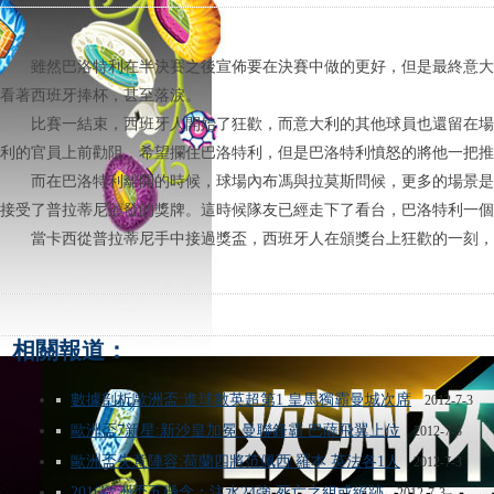
雖然巴洛特利在半決賽之後宣佈要在決賽中做的更好，但是最終意大
看著西班牙捧杯，甚至落淚。
比賽一結束，西班牙人開始了狂歡，而意大利的其他球員也還留在場
利的官員上前勸阻，希望攔住巴洛特利，但是巴洛特利憤怒的將他一把推
而在巴洛特利離開的時候，球場內布馮與拉莫斯問候，更多的場景是
接受了普拉蒂尼頒發的獎牌。這時候隊友已經走下了看台，巴洛特利一個
當卡西從普拉蒂尼手中接過獎盃，西班牙人在頒獎台上狂歡的一刻，
相關報道：
數據剖析歐洲盃:進球數英超第1 皇馬獨霸曼城次席
2012-7-3
歐洲盃7新星:新沙皇加冕 曼聯鋒霸 巴薩飛翼上位
2012-7-3
歐洲盃失意陣容:荷蘭四將范佩西 羅本 英法各1人
2012-7-3
2016歐洲盃五懸念：注水24強 死亡之組或絕跡
2012-7-3