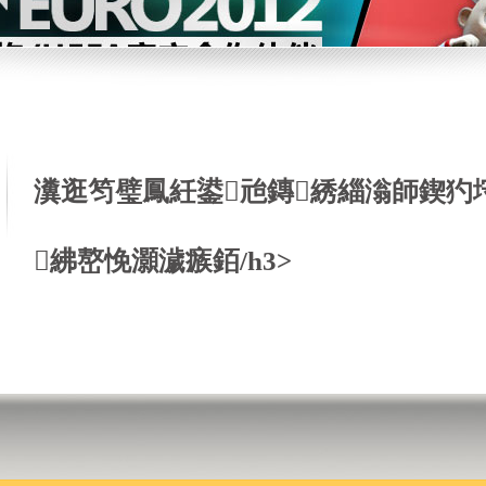
瀵逛笉璧鳳紝鍙兘鏄綉緇滃師鍥犳
紼嶅悗灝濊瘯銆/h3>