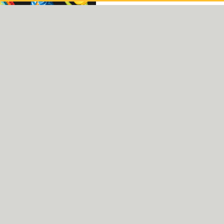
波蘭
荷蘭
西班牙
烏克蘭