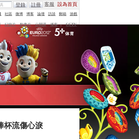
客服
設為首頁
登錄
註冊
城
社區
微博
博客
論壇
訪談
郵箱
游戲
劇
紀錄片
動畫片
公開課
播客
|
CCTV
捧杯流傷心淚