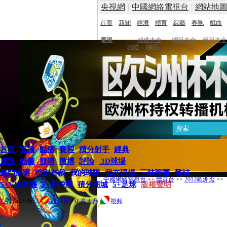
央視網
|
中國網絡電視台
|
網站地
首頁
新聞
經濟
體育
綜藝
春晚
戲曲
電視
頻道大全
欄目大全
節目大全
頻道
欄目
首頁
直播
點播
賽程
積分射手
經典
資訊
酷圖
競猜
微博
評論
3D球場
豪門盛宴
特別有裁
我的球隊
我在現場
三味聊齋
雜誌
中國網絡電視台
>>
體育台
>>
2012歐洲盃
>>
5+VIP直播
5+客戶端
積分商城
5+足球
版權聲明
7月2日02:45
西班牙
4:0
意大利
視頻