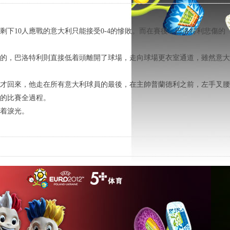
下10人應戰的意大利只能接受0-4的慘敗。而在賽後，巴洛特利悲傷的
反的，巴洛特利則直接低着頭離開了球場，走向球場更衣室通道，雖然意大
候才回來，他走在所有意大利球員的最後，在主帥普蘭德利之前，左手叉腰
的比賽全過程。
着淚光。