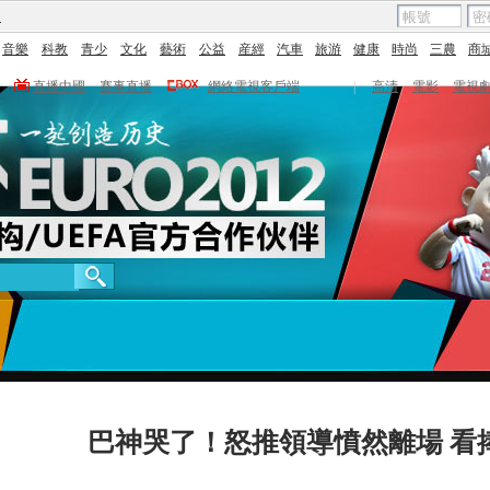
圖
音樂
科教
青少
文化
藝術
公益
産經
汽車
旅游
健康
時尚
三農
商
直播中國
賽事直播
網絡電視客戶端
|
高清
電影
電視
巴神哭了！怒推領導憤然離場 看