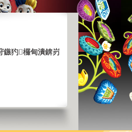
垨鏃犳欏甸潰錛岃