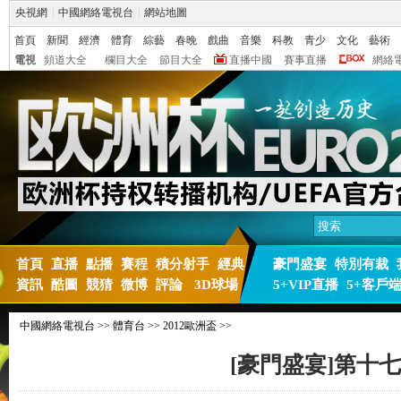
央視網
|
中國網絡電視台
|
網站地圖
首頁
新聞
經濟
體育
綜藝
春晚
戲曲
音樂
科教
青少
文化
藝術
電視
頻道大全
欄目大全
節目大全
直播中國
賽事直播
網絡
首頁
直播
點播
賽程
積分射手
經典
豪門盛宴
特別有裁
資訊
酷圖
競猜
微博
評論
3D球場
5+VIP直播
5+客戶
中國網絡電視台
>>
體育台
>>
2012歐洲盃
>>
[豪門盛宴]第十