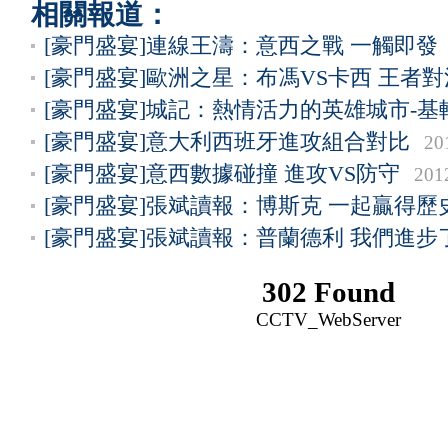
相關報道：
[豪門盛宴]連線王濤：意西之戰 一觸即發
[豪門盛宴]歐洲之星：布馮VS卡西 王者對
[豪門盛宴]城記：熱情活力的英雄城市-基
[豪門盛宴]意大利西班牙進攻組合對比
20
[豪門盛宴]意西數據碰撞 進攻VS防守
201
[豪門盛宴]張斌讀報：博斯克 一起贏得歷
[豪門盛宴]張斌讀報：普蘭德利 我們進步
302 Found
CCTV_WebServer