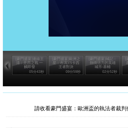
[豪門盛宴]連線王
[豪門盛宴]歐洲之
[豪門盛宴]城記：
濤：意西之戰 一
星：布馮VS卡西
熱情活力的英雄
觸即發
王者對決
城市-基輔
05分43秒
09分59秒
02分52秒
請收看豪門盛宴：歐洲盃的執法者裁判