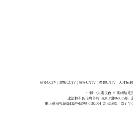
關於CCTV
|
聯繫CCTV
|
關於CNTV
|
聯繫CNTV
|
人才招聘
中國中央電視台 中國網絡電
違法和不良信息舉報
京ICP證060535號
網上傳播視聽節目許可證號 0102004
新出網證（京）字0