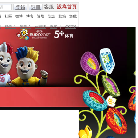
客服
設為首頁
登錄
註冊
城
社區
微博
博客
論壇
訪談
郵箱
游戲
劇
紀錄片
動畫片
公開課
播客
|
CCTV