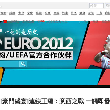
圖
音樂
科教
青少
文化
藝術
公益
産經
汽車
旅游
健康
時尚
三農
商
直播中國
賽事直播
網絡電視客戶端
|
高清
電影
電視
[豪門盛宴]連線王濤：意西之戰 一觸即發