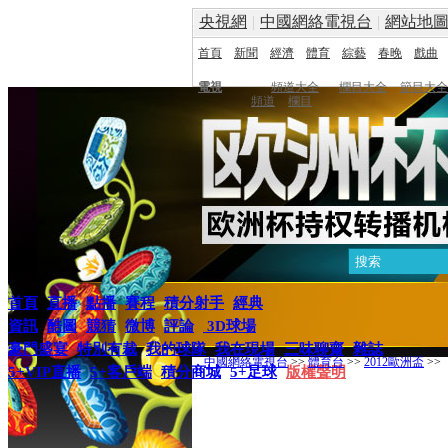
央視網
|
中國網絡電視台
|
網站地
首頁
新聞
經濟
體育
綜藝
春晚
戲曲
電視
頻道大全
欄目大全
節目大全
頻道
欄目
首頁
直播
點播
賽程
積分射手
經典
資訊
酷圖
競猜
微博
評論
3D球場
豪門盛宴
特別有裁
我的球隊
我在現場
三味聊齋
雜誌
中國網絡電視台
>>
體育台
>>
2012歐洲盃
>>
5+VIP直播
5+客戶端
積分商城
5+足球
版權聲明