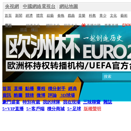
央視網
|
中國網絡電視台
|
網站地圖
首頁
新聞
經濟
體育
綜藝
春晚
戲曲
音樂
科教
青少
文化
藝術
電視
頻道大全
欄目大全
節目大全
直播中國
賽事直播
頻道
欄目
首頁
直播
點播
賽程
積分射手
經典
資訊
酷圖
競猜
微博
評論
3D球場
豪門盛宴
特別有裁
我的球隊
我在現場
三味聊齋
雜誌
5+VIP直播
5+客戶端
積分商城
5+足球
版權聲明