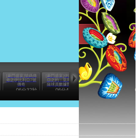
[豪門盛宴]號碼傳
[豪門盛宴]伊比利
奇之伊比利亞7號
亞之約：皇馬巴
傳奇
薩球員數據對比
06分32秒
06分47秒