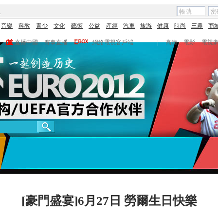
圖
音樂
科教
青少
文化
藝術
公益
産經
汽車
旅游
健康
時尚
三農
商
直播中國
賽事直播
網絡電視客戶端
|
高清
電影
電視
[豪門盛宴]6月27日 勞爾生日快樂