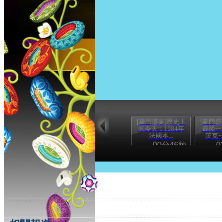
[豪門盛宴]歷史上
[豪門盛
的今天：1984年
最後一
法國本...
茨克
00分46秒
0