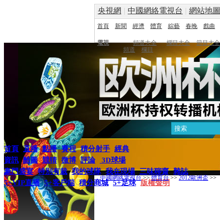
央視網
|
中國網絡電視台
|
網站地
首頁
新聞
經濟
體育
綜藝
春晚
戲曲
電視
頻道大全
欄目大全
節目大全
頻道
欄目
首頁
直播
點播
賽程
積分射手
經典
資訊
酷圖
競猜
微博
評論
3D球場
豪門盛宴
特別有裁
我的球隊
我在現場
三味聊齋
雜誌
中國網絡電視台
>>
體育台
>>
2012歐洲盃
>>
5+VIP直播
5+客戶端
積分商城
5+足球
版權聲明