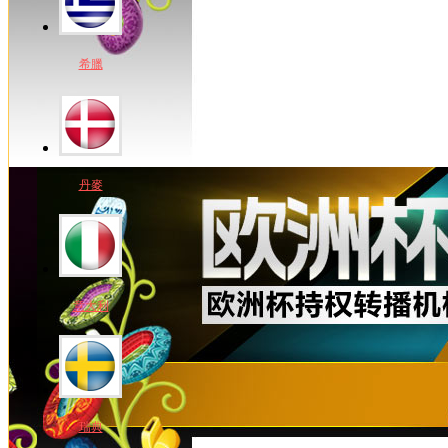
希臘
丹麥
意大利
瑞典