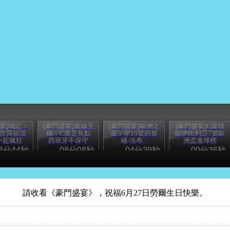
宴]城記：
[豪門盛宴]連線王
[豪門盛宴]歐洲之
[豪門盛宴]C羅領
次與頓涅
楠：C羅是焦點
星：穿10號的替
銜伊比利亞7號歐
一起瘋狂
西班牙不保守
補-法布...
洲盃進球榜
3分44秒
08分08秒
04分39秒
00分36秒
請收看《豪門盛宴》，祝福6月27日勞爾生日快樂。