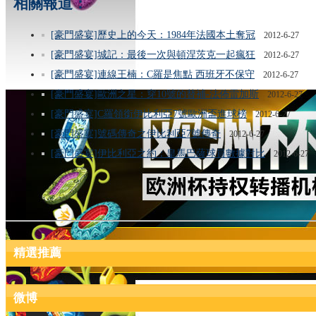
相關報道：
[豪門盛宴]歷史上的今天：1984年法國本土奪冠
2012-6-27
[豪門盛宴]城記：最後一次與頓涅茨克一起瘋狂
2012-6-27
[豪門盛宴]連線王楠：C羅是焦點 西班牙不保守
2012-6-27
[豪門盛宴]歐洲之星：穿10號的替補-法佈雷加斯
2012-6-27
[豪門盛宴]C羅領銜伊比利亞7號歐洲盃進球榜
2012-6-27
[豪門盛宴]號碼傳奇之伊比利亞7號傳奇
2012-6-27
[豪門盛宴]伊比利亞之約：皇馬巴薩球員數據對比
2012-6-27
精選推薦
微博