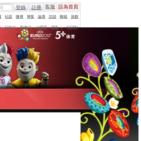
客服
設為首頁
登錄
註冊
城
社區
微博
博客
論壇
訪談
郵箱
游戲
劇
紀錄片
動畫片
公開課
播客
|
CCTV