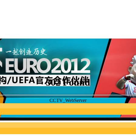
302 Found
CCTV_WebServer