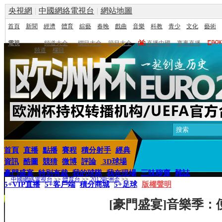
央視網
|
中國網絡電視台
|
網站地圖
首頁
新聞
經濟
體育
綜藝
春晚
戲曲
音樂
科教
青少
文化
藝術
電視
頻道大全
欄目大全
節目大全
直播中國
賽事直播
頻道
欄目
首頁
直播
點播
賽程
積分射手
經典
資訊
酷圖
競猜
微博
評論
3D球場
豪門盛宴
特別有裁
我的球隊
我在現場
三味聊齋
雜誌
中國網絡電視台
>>
體育台
>>
2012歐洲盃
>>
5+VIP直播
5+客戶端
積分商城
5+足球
版權聲明
[豪門盛宴]音樂季