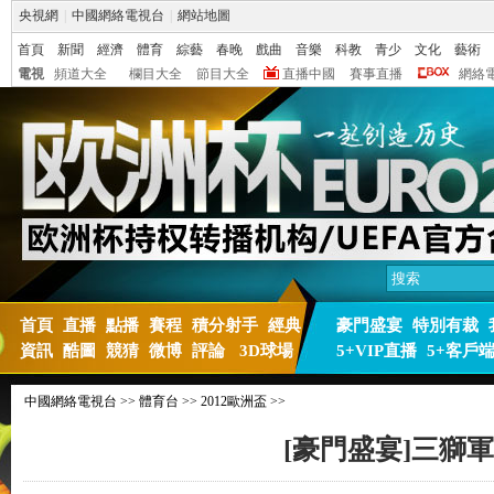
央視網
|
中國網絡電視台
|
網站地圖
首頁
新聞
經濟
體育
綜藝
春晚
戲曲
音樂
科教
青少
文化
藝術
電視
頻道大全
欄目大全
節目大全
直播中國
賽事直播
網絡
首頁
直播
點播
賽程
積分射手
經典
豪門盛宴
特別有裁
資訊
酷圖
競猜
微博
評論
3D球場
5+VIP直播
5+客戶
中國網絡電視台
>>
體育台
>>
2012歐洲盃
>>
[豪門盛宴]三獅