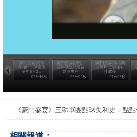
[豪門盛宴]特別
[豪門盛宴]讀報：
[豪門盛宴]英格蘭
有“裁”：孫葆潔
英格蘭媒體賽後
老照片 三獅雄心
分析6月2...
點評失利
伴成長
02分46秒
05分04秒
01分08秒
《豪門盛宴》三獅軍團點球失利史：點點
相關報道：