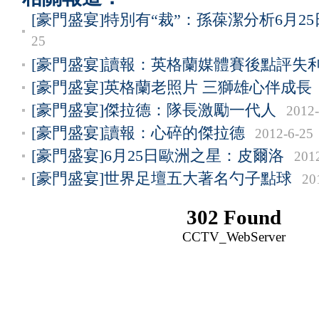
[豪門盛宴]特別有“裁”：孫葆潔分析6月2
25
[豪門盛宴]讀報：英格蘭媒體賽後點評失
[豪門盛宴]英格蘭老照片 三獅雄心伴成長
[豪門盛宴]傑拉德：隊長激勵一代人
2012-
[豪門盛宴]讀報：心碎的傑拉德
2012-6-25
[豪門盛宴]6月25日歐洲之星：皮爾洛
201
[豪門盛宴]世界足壇五大著名勺子點球
20
302 Found
CCTV_WebServer