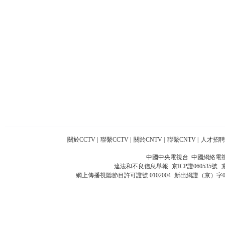
關於CCTV
|
聯繫CCTV
|
關於CNTV
|
聯繫CNTV
|
人才招聘
中國中央電視台 中國網絡電
違法和不良信息舉報
京ICP證060535號
網上傳播視聽節目許可證號 0102004
新出網證（京）字0