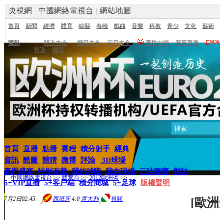
央視網
|
中國網絡電視台
|
網站地圖
首頁
新聞
經濟
體育
綜藝
春晚
戲曲
音樂
科教
青少
文化
藝術
電視
頻道大全
欄目大全
節目大全
直播中國
賽事直播
頻道
欄目
首頁
直播
點播
賽程
積分射手
經典
資訊
酷圖
競猜
微博
評論
3D球場
豪門盛宴
特別有裁
我的球隊
我在現場
三味聊齋
雜誌
中國網絡電視台
>>
體育台
>>
2012歐洲盃
>>
5+VIP直播
5+客戶端
積分商城
5+足球
版權聲明
7月2日02:45
西班牙
4:0
意大利
視頻
[歐