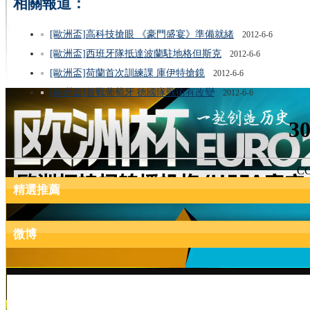
相關報道：
[歐洲盃]高科技搶眼 《豪門盛宴》準備就緒
2012-6-6
[歐洲盃]西班牙隊抵達波蘭駐地格但斯克
2012-6-6
[歐洲盃]荷蘭首次訓練課 庫伊特搶鏡
2012-6-6
[歐洲盃]首戰葡萄牙 德國隊戰術有改變
2012-6-6
3
CC
精選推薦
微博