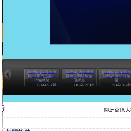
[歐洲盃]高科技搶
[歐洲盃]西班牙隊
[歐洲盃]荷蘭首
眼 《豪門盛宴》
抵達波蘭駐地格
訓練課 庫伊特搶
準備就緒
但斯克
鏡
00分56秒
00分20秒
00分35
[歐洲盃]意