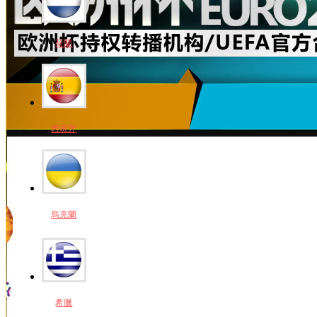
荷蘭
西班牙
烏克蘭
希臘