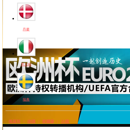
丹麥
意大利
瑞典
俄羅斯
|
德國
|
愛爾蘭
|
法國