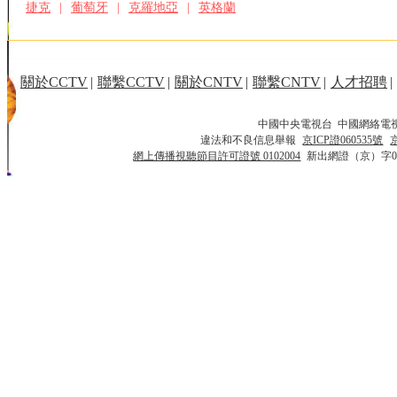
捷克
|
葡萄牙
|
克羅地亞
|
英格蘭
關於CCTV
|
聯繫CCTV
|
關於CNTV
|
聯繫CNTV
|
人才招聘
|
中國中央電視台 中國網絡電
違法和不良信息舉報
京ICP證060535號
網上傳播視聽節目許可證號 0102004
新出網證（京）字0