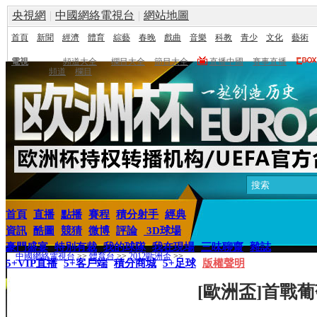
央視網
|
中國網絡電視台
|
網站地圖
首頁
新聞
經濟
體育
綜藝
春晚
戲曲
音樂
科教
青少
文化
藝術
電視
頻道大全
欄目大全
節目大全
直播中國
賽事直播
頻道
欄目
首頁
直播
點播
賽程
積分射手
經典
資訊
酷圖
競猜
微博
評論
3D球場
豪門盛宴
特別有裁
我的球隊
我在現場
三味聊齋
雜誌
中國網絡電視台
>>
體育台
>>
2012歐洲盃
>>
5+VIP直播
5+客戶端
積分商城
5+足球
版權聲明
[歐洲盃]首戰