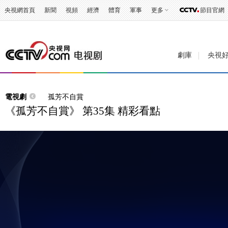
央視網首頁
新聞
視頻
經濟
體育
軍事
更多
節目官網
劇庫
央視
電視劇
孤芳不自賞
《孤芳不自賞》 第35集 精彩看點