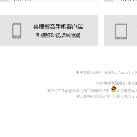
中央電視台網站
|
關於CCTV.com
|
人
中央廣播電視總台 央視
違法和不良信息舉報
京ICP證060535號
京公網安備 11
網上傳播視聽節目許可證號 0102002