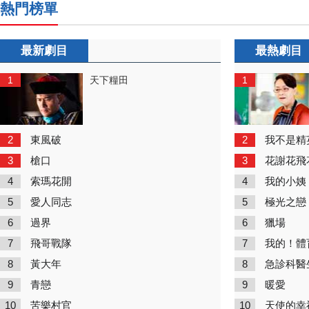
熱門榜單
最新劇目
最熱劇目
1
1
天下糧田
2
2
東風破
我不是精
3
3
槍口
花謝花飛
4
4
索瑪花開
我的小姨
5
5
愛人同志
極光之戀
6
6
過界
獵場
7
7
飛哥戰隊
我的！體
8
8
黃大年
急診科醫
9
9
青戀
暖愛
10
10
苦樂村官
天使的幸