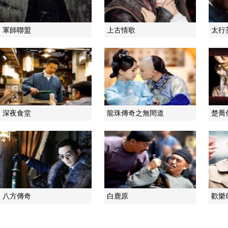
軍師聯盟
上古情歌
太行
深夜食堂
龍珠傳奇之無間道
楚喬
八方傳奇
白鹿原
歡樂