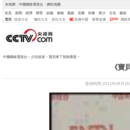
央視網
|
中國網絡電視台
|
網站地圖
首頁
新聞
經濟
體育
綜藝
春晚
戲曲
音樂
科教
青少
文化
藝術
電視
頻道大全
欄目大全
節目大全
直播中國
賽事直播
網絡
中國網絡電視台
>
少兒頻道
>
寶貝來了預熱專題
>
《寶
發佈時間:2011年08月30日 