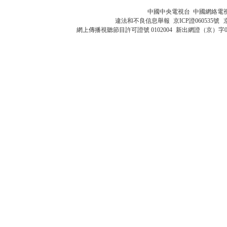
中國中央電視台 中國網絡電
違法和不良信息舉報
京ICP證060535號
網上傳播視聽節目許可證號 0102004
新出網證（京）字0