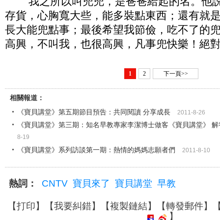
我之所以叫兜兜，是爸爸給起的名。他
存貨，心胸寬大些，能多裝點東西；還有就
長大能兜點事；最後希望我節儉，吃不了的
高興，不叫我，也很高興，凡事兜快樂！絕對
1
2
下一頁>>
相關報道：
《寶貝講堂》第五期節目預告：共同閱讀 分享成長
2011-8-26
《寶貝講堂》第三期：知名早教專家李潔博士做客《寶貝講堂》 解
8-19
《寶貝講堂》系列訪談第一期：熱情的媽媽志願者們
2011-8-10
熱詞：
CNTV
寶貝來了
寶貝講堂
早教
【
打印
】【
我要糾錯
】【
複製鏈結
】【
轉發郵件
】
】