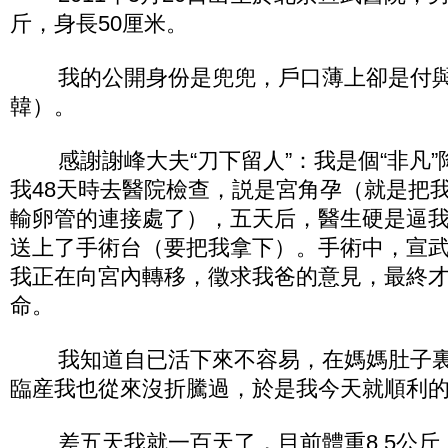
斤，身長50厘米。
我的公開身份是兜兜，戶口薄上卻是付
韓）。
感謝謝峰大夫“刀下留人”：我是個“非凡
我48天時去醫院檢查，説是宮角孕（就是把
輸卵管的連接處了），五天后，醫生硬是逼
送上了手術台（要把我拿下）。手術中，宣
我正在向宮內轉移，徵求我爸的意見，最終
命。
我知道自已活下來不容易，在媽媽肚子
臨産我也從來沒折騰過，於是我今天就順利
差五天我就一百天了，目前體重8.5公斤