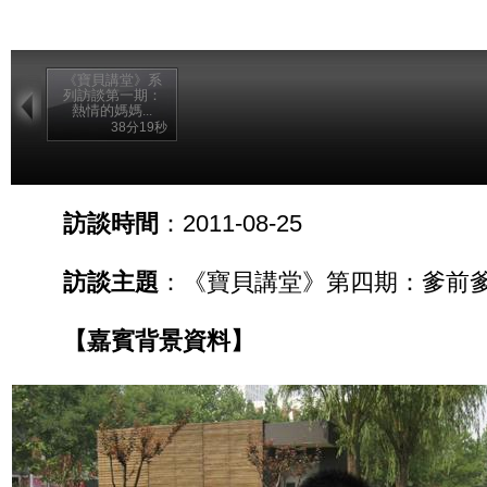
《寶貝講堂》系
列訪談第一期：
熱情的媽媽...
38分19秒
訪談時間
：2011-08-25
訪談主題
：《寶貝講堂》第四期：爹前
【嘉賓背景資料】