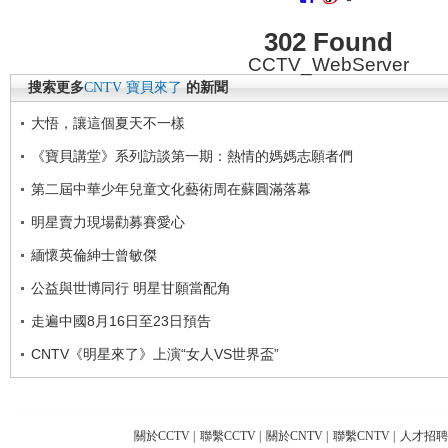
302 Found
CCTV_WebServer
搜索更多
CNTV
寶貝來了
的新聞
大悟，讓這個夏天不一樣
《寶貝講堂》系列訪談第一期：熱情的媽媽志願者們
第二屆中華少年兒童文化藝術周在蘇圓滿落幕
明星賣力現場勸募賽愛心
緬懷英倫紳士曾敏傑
公益與世博同行 明星甘願當配角
走遍中國8月16日至23日預告
CNTV《明星來了》上演“女人VS世界盃”
關於CCTV
|
聯繫CCTV
|
關於CNTV
|
聯繫CNTV
|
人才招聘