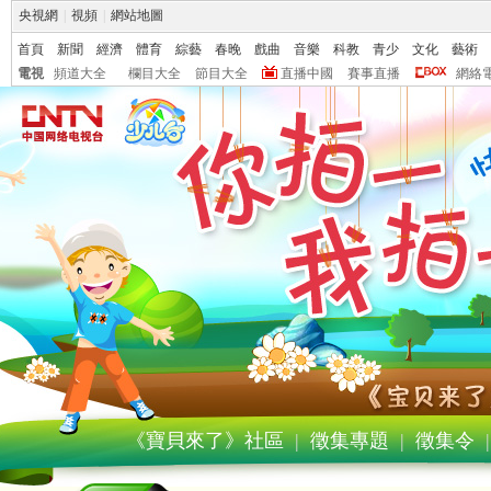
央視網
|
視頻
|
網站地圖
首頁
新聞
經濟
體育
綜藝
春晚
戲曲
音樂
科教
青少
文化
藝術
電視
頻道大全
欄目大全
節目大全
直播中國
賽事直播
網絡
《寶貝來了》社區
|
徵集專題
|
徵集令