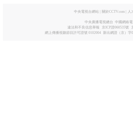
中央電視台網站
|
關於CCTV.com
|
人
中央廣播電視總台 中國網絡電
違法和不良信息舉報
京ICP證060535號
網上傳播視聽節目許可證號 0102004
新出網證（京）字0