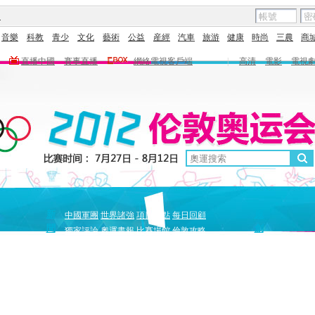
圖
音樂
科教
青少
文化
藝術
公益
産經
汽車
旅游
健康
時尚
三農
商
直播中國
賽事直播
網絡電視客戶端
|
高清
電影
電視
新
原
中國軍團
世界諸強
項目盤點
每日回顧
聞
創
獨家評論
奧運畫報
比賽場館
倫敦攻略
獨家策劃
中國驕傲
巔峰
5+北京奧運夜
全景奧運