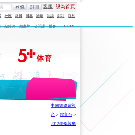
客服
設為首頁
登錄
註冊
城
社區
微博
博客
論壇
訪談
郵箱
游戲
劇
紀錄片
動畫片
公開課
播客
|
CCTV
English
Español
Français
中國網絡電視
時刻
體育之星
5+奧運下午茶
台
>
體育台
>
會
奧運風雲會
我在現場
歷史
2012年倫敦奧