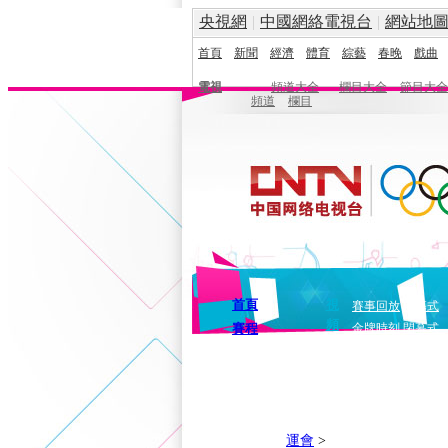
央視網
|
中國網絡電視台
|
網站地
首頁
新聞
經濟
體育
綜藝
春晚
戲曲
電視
頻道大全
欄目大全
節目大全
頻道
欄目
首頁
視
賽事回放
開幕式
頻
賽程
金牌時刻
閉幕式
運會
>