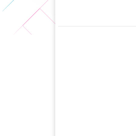
5+VIP
有獎競猜
客戶端下載
微博