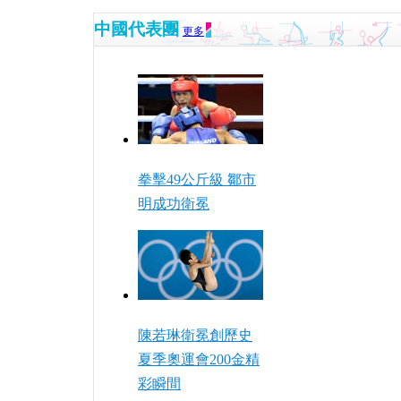
中國代表團
更多
拳擊49公斤級 鄒市
明成功衛冕
陳若琳衛冕創歷史
夏季奧運會200金精
彩瞬間