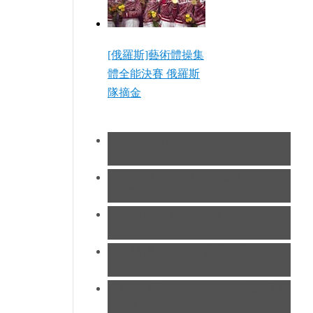
[俄羅斯]藝術體操集
體全能決賽 俄羅斯
隊摘金
[現代五項]女子現代五項 阿薩道斯
凱特奪冠
[拳擊]男子91公斤以上級 約書亞奪
得冠軍
[手球]奧運男子手球決賽 法國隊蟬
聯冠軍
[田徑]男子馬拉松 基普羅蒂奇成功
奪冠
[摔跤]男子自由式96公斤 美國瓦爾
內摘金