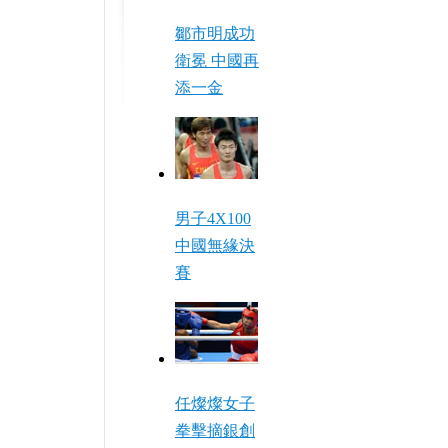
鄒市明成功
衛冕 中國再
添一金
男子4X100
中國無緣決
賽
任燦燦女子
拳擊摘銀創