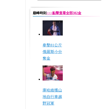
巔峰時刻
>>>點擊查看全部302金
拳擊81公斤
俄羅斯小分
奪金
庫哈維獲山
地自行車越
野冠軍