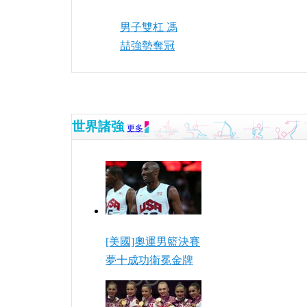
男子雙杠 馮
喆強勢奪冠
世界諸強
更多
[美國]奧運男籃決賽
夢十成功衛冕金牌