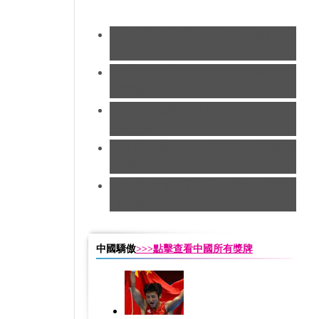
[現代五項]發揮出色 曹忠榮摘銀創
造歷史
[跳水]男子10米跳台決賽
中國隊遺
憾摘銀
[跆拳道]劉哮波收穫銅牌 賽後向女
友求婚
[田徑]切陽什姐20公里競走遺憾摘得
銅牌
[田徑]奧運男子五十公里競走 中國
隊摘銅
中國驕傲
>>>點擊查看中國所有獎牌