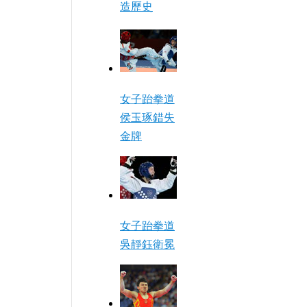
造歷史
女子跆拳道
侯玉琢錯失
金牌
女子跆拳道
吳靜鈺衛冕