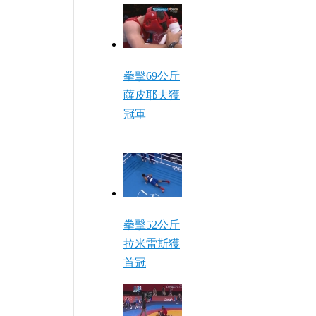
拳擊69公斤
薩皮耶夫獲
冠軍
拳擊52公斤
拉米雷斯獲
首冠