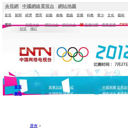
央視網
|
中國網絡電視台
|
網站地圖
首頁
新聞
經濟
體育
綜藝
春晚
戲曲
音樂
科教
青少
文化
藝術
電視
頻道大全
欄目大全
節目大全
直播中國
賽事直播
頻道
欄目
首頁
視
新
賽事回放
開幕式
中國軍團
世界諸
頻
聞
賽程
金牌時刻
閉幕式
獨家評論
奧運畫
運會
>