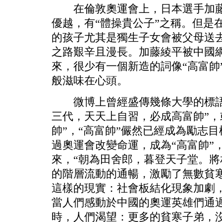
在倫敦奧運會上，日本選手加藤
優越，有“體操貴公子”之稱。但是
的孩子尤其是獨生子女會被父母送
之路艱辛且漫長。加藤綾平被中國網
來，很少有一個新造的詞像“高富帥
般滋味在心頭。
微博上曾經盛傳幾條大學的標語，
三代，天天上自習，必成高富帥”，
帥”，“高富帥”儼然已經成為勵志
過奧運會改變命運，成為“高富帥”
來，“朝為田舍郎，暮登天子堂。將
的階層流動的通暢，激勵了無數貧
這樣的現實：社會板結化現象加劇
當人們感動於中國的奧運英雄們通
時，人們渴望：更多的貧寒子弟，