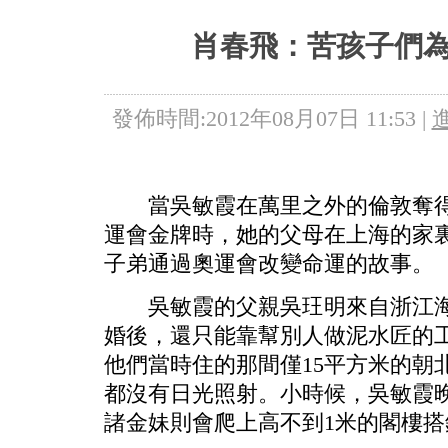
5+VIP
有獎競猜
客戶端下載
微博
肖春飛：苦孩子們
發佈時間:2012年08月07日 11:53 |
當吳敏霞在萬里之外的倫敦奪得
運會金牌時，她的父母在上海的家
子弟通過奧運會改變命運的故事。
吳敏霞的父親吳玨明來自浙江海
婚後，還只能靠幫別人做泥水匠的
他們當時住的那間僅15平方米的朝
都沒有日光照射。小時候，吳敏霞
諸金妹則會爬上高不到1米的閣樓