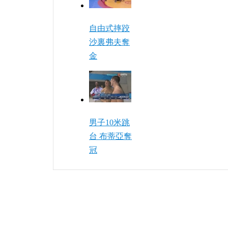
自由式摔跤
沙裏弗夫奪
金
男子10米跳
台 布蒂亞奪
冠