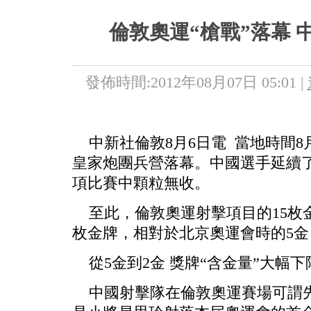
5+VIP
有獎競猜
客戶端下載
微博
倫敦奧運“槍戰”落幕 
發佈時間:2012年08月07日 05:01 |
中新社倫敦8月6日電 當地時間8
皇家炮團兵營落幕。中國選手延續
項比賽中顆粒無收。
至此，倫敦奧運射擊項目的15枚
枚金牌，相對於北京奧運會時的5金
從5金到2金 獎牌“含金量”大幅下
中國射擊隊在倫敦奧運賽場可謂先