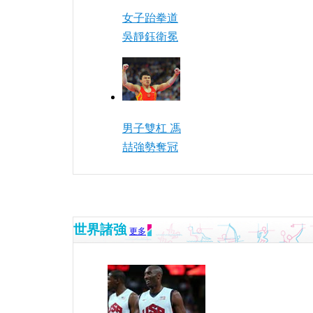
女子跆拳道
吳靜鈺衛冕
男子雙杠 馮
喆強勢奪冠
世界諸強
更多