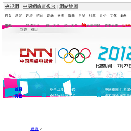
央視網
|
中國網絡電視台
|
網站地圖
首頁
新聞
經濟
體育
綜藝
春晚
戲曲
音樂
科教
青少
文化
藝術
電視
頻道大全
欄目大全
節目大全
直播中國
賽事直播
頻道
欄目
首頁
視
新
賽事回放
開幕式
中國軍團
世界諸
頻
聞
賽程
金牌時刻
閉幕式
獨家評論
奧運畫
運會
>