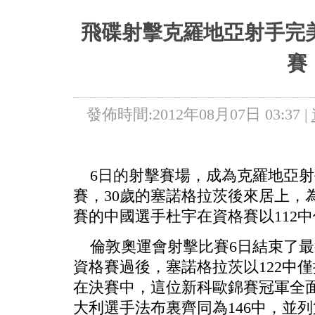
5+VIP
有獎競猜
客戶端下載
微博
飛碟射擊克羅地亞射手完
賽
發佈時間:2012年08月07日 03:37 |
6日的射擊賽場，成為克羅地亞射
賽，30歲的塞諾格拉茨後來居上，
賽的中國選手杜宇在資格賽以112中
倫敦奧運會射擊比賽6日結束了最
資格賽過後，塞諾格拉茨以122中
在決賽中，這位新科歐錦賽冠軍全面
大利選手法布裏齊同為146中，並