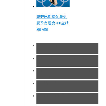
陳若琳衛冕創歷史
夏季奧運會200金精
彩瞬間
[現代五項]發揮出色 曹忠榮摘銀創
造歷史
[跳水]男子10米跳台決賽
中國隊遺
憾摘銀
[跆拳道]劉哮波收穫銅牌 賽後向女
友求婚
[田徑]切陽什姐20公里競走遺憾摘得
銅牌
[田徑]奧運男子五十公里競走 中國
隊摘銅