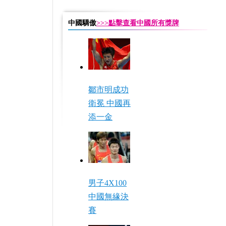
中國驕傲
>>>點擊查看中國所有獎牌
鄒市明成功
衛冕 中國再
添一金
男子4X100
中國無緣決
賽