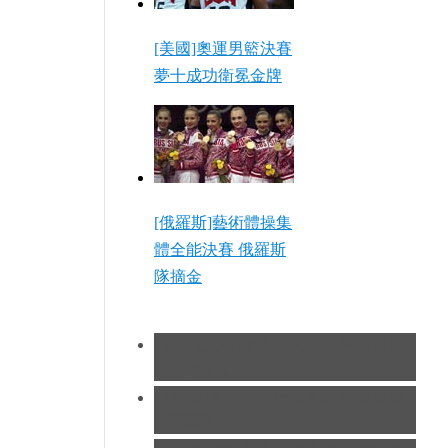
[美國]奧運男籃決賽
夢十成功衛冕金牌
[俄羅斯]藝術體操集
體全能決賽 俄羅斯
隊摘金
[現代五項]女子現代五項 阿薩道斯
凱特奪冠
[拳擊]男子91公斤以上級 約書亞奪
得冠軍