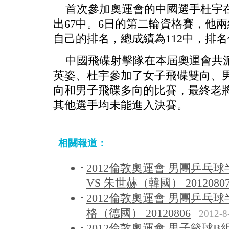
首次參加奧運會的中國選手杜宇在
出67中。6日的第二輪資格賽，他兩
自己的排名，總成績為112中，排
中國飛碟射擊隊在本屆奧運會共派
英姿、杜宇參加了女子飛碟雙向、
向和男子飛碟多向的比賽，最終老
其他選手均未能進入決賽。
相關報道：
2012倫敦奧運會 男團乒乓
VS 朱世赫（韓國） 2012080
2012倫敦奧運會 男團乒乓
格（德國） 20120806
2012-8
2012倫敦奧運會 男子籃球B