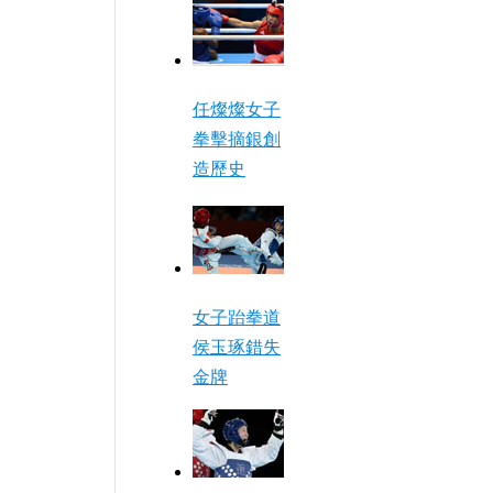
任燦燦女子
拳擊摘銀創
造歷史
女子跆拳道
侯玉琢錯失
金牌