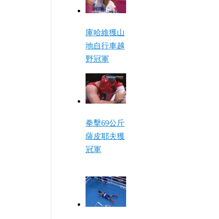
庫哈維獲山
地自行車越
野冠軍
拳擊69公斤
薩皮耶夫獲
冠軍