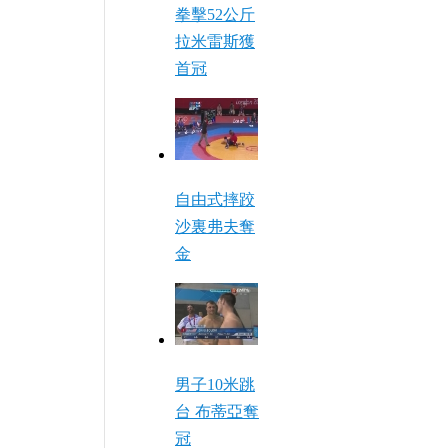
拳擊52公斤
拉米雷斯獲
首冠
自由式摔跤
沙裏弗夫奪
金
男子10米跳
台 布蒂亞奪
冠