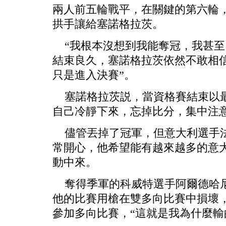
兩人前五輪戰平，在關鍵的第六輪
拱手讓給塞諾格拉茨。
“我根本沒想到我能奪冠，我甚至
結束良久，塞諾格拉茨依然不敢相
只是進入決賽”。
塞諾格拉茨説，當資格賽結束以最
自己冷靜下來，忘掉比分，集中注
儘管丟掉了冠軍，但意大利選手法
常開心，他希望能有越來越多的意
動中來。
奪得季軍的科威特選手阿爾德哈尼
他的比賽用槍在雙多向比賽中損壞
參加多向比賽，“這就是我為什麼輸