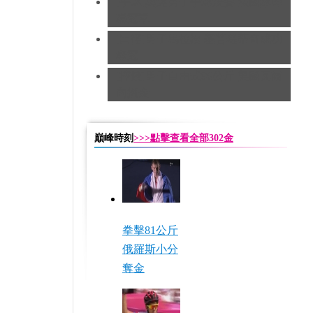
[手球]奧運男子手球決賽 法國隊蟬
聯冠軍
[田徑]男子馬拉松 基普羅蒂奇成功
奪冠
[摔跤]男子自由式96公斤 美國瓦爾
內摘金
巔峰時刻
>>>點擊查看全部302金
拳擊81公斤
俄羅斯小分
奪金