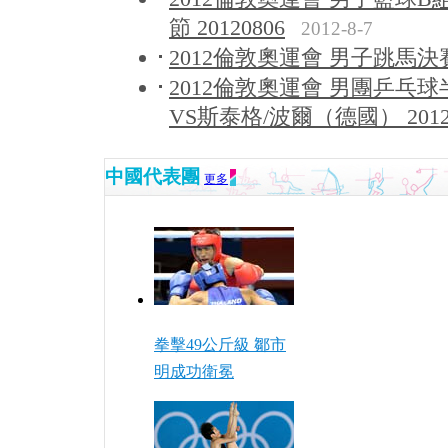
節 20120806
2012-8-7
2012倫敦奧運會 男子跳馬決賽 2
2012倫敦奧運會 男團乒乓
VS斯泰格/波爾（德國） 2012
中國代表團
更多
拳擊49公斤級 鄒市
明成功衛冕