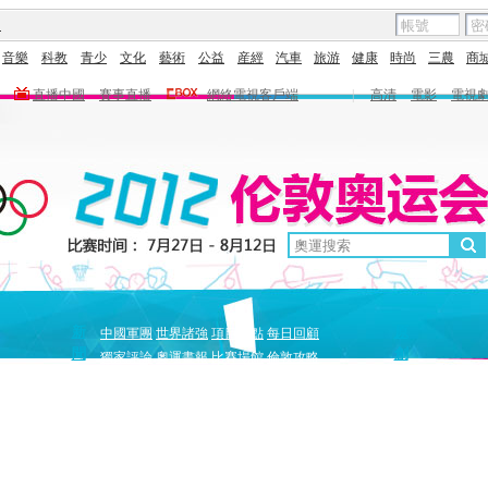
圖
音樂
科教
青少
文化
藝術
公益
産經
汽車
旅游
健康
時尚
三農
商
直播中國
賽事直播
網絡電視客戶端
|
高清
電影
電視
新
原
中國軍團
世界諸強
項目盤點
每日回顧
聞
創
獨家評論
奧運畫報
比賽場館
倫敦攻略
獨家策劃
中國驕傲
巔峰
5+北京奧運夜
全景奧運