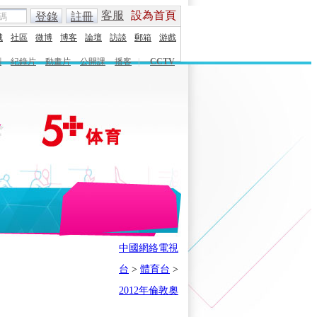
客服
設為首頁
登錄
註冊
城
社區
微博
博客
論壇
訪談
郵箱
游戲
劇
紀錄片
動畫片
公開課
播客
|
CCTV
English
Español
Français
中國網絡電視
時刻
體育之星
5+奧運下午茶
台
>
體育台
>
會
奧運風雲會
我在現場
歷史
2012年倫敦奧