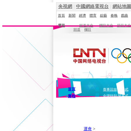
央視網
|
中國網絡電視台
|
網站地
首頁
新聞
經濟
體育
綜藝
春晚
戲曲
電視
頻道大全
欄目大全
節目大全
頻道
欄目
首頁
視
賽事回放
開幕式
頻
賽程
金牌時刻
閉幕式
運會
>