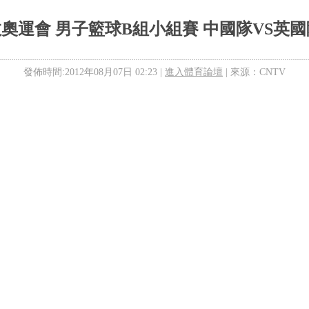
敦奧運會 男子籃球B組小組賽 中國隊VS英國隊 第
發佈時間:2012年08月07日 02:23 |
進入體育論壇
| 來源：CNTV