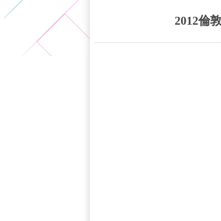
5+VIP
有獎競猜
客戶端下載
微博
2012倫