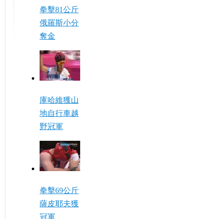
拳擊81公斤
俄羅斯小分
奪金
庫哈維獲山
地自行車越
野冠軍
拳擊69公斤
薩皮耶夫獲
冠軍