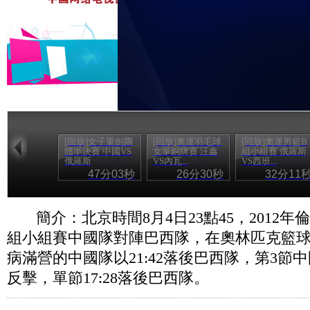
[回放]女子重劍團
[回放]奧運羽毛球
[回放]奧運男籃B
體半決賽 中國VS
女單銅牌賽 汪鑫
組小組賽 俄羅斯
俄羅斯
VS內瓦...
VS西班...
47分03秒
26分30秒
32分11
簡介：北京時間8月4日23點45，2012
組小組賽中國隊對陣巴西隊，在奧林匹克籃
病滿營的中國隊以21:42落後巴西隊，第3節
反擊，單節17:28落後巴西隊。