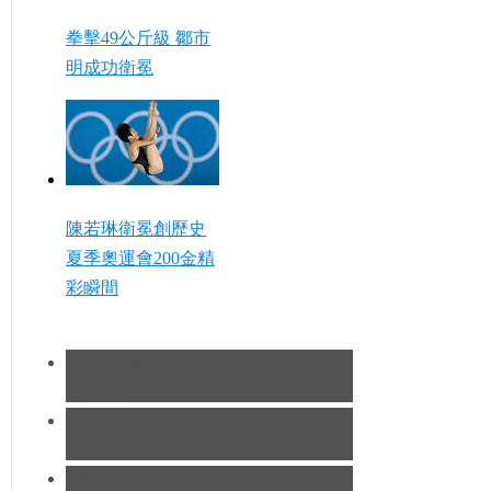
拳擊49公斤級 鄒市
明成功衛冕
陳若琳衛冕創歷史
夏季奧運會200金精
彩瞬間
[現代五項]發揮出色 曹忠榮摘銀創
造歷史
[跳水]男子10米跳台決賽
中國隊遺
憾摘銀
[跆拳道]劉哮波收穫銅牌 賽後向女