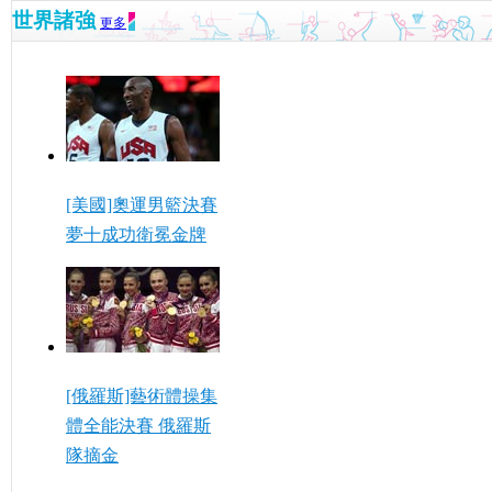
世界諸強
更多
[美國]奧運男籃決賽
夢十成功衛冕金牌
[俄羅斯]藝術體操集
體全能決賽 俄羅斯
隊摘金