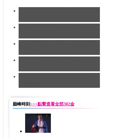
[現代五項]女子現代五項 阿薩道斯
凱特奪冠
[拳擊]男子91公斤以上級 約書亞奪
得冠軍
[手球]奧運男子手球決賽 法國隊蟬
聯冠軍
[田徑]男子馬拉松 基普羅蒂奇成功
奪冠
[摔跤]男子自由式96公斤 美國瓦爾
內摘金
巔峰時刻
>>>點擊查看全部302金