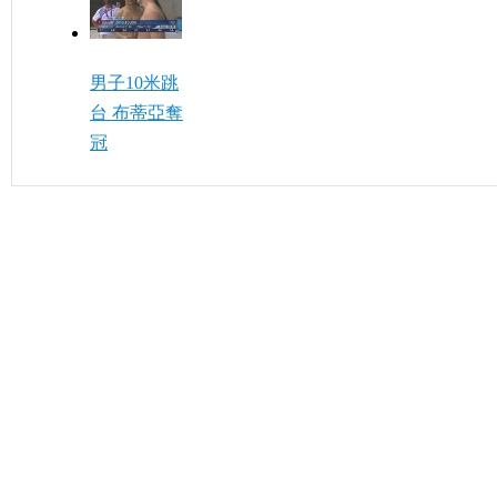
男子10米跳
台 布蒂亞奪
冠