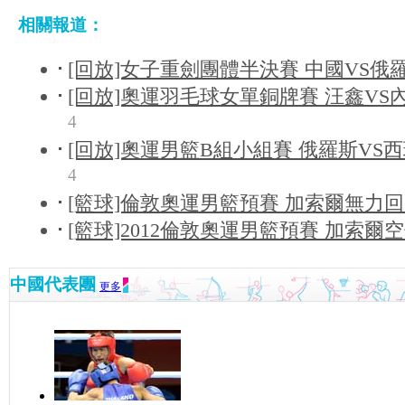
相關報道：
[回放]女子重劍團體半決賽 中國VS俄
[回放]奧運羽毛球女單銅牌賽 汪鑫VS內
4
[回放]奧運男籃B組小組賽 俄羅斯VS西
4
[籃球]倫敦奧運男籃預賽 加索爾無力
[籃球]2012倫敦奧運男籃預賽 加索爾
中國代表團
更多