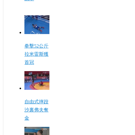
拳擊52公斤
拉米雷斯獲
首冠
自由式摔跤
沙裏弗夫奪
金