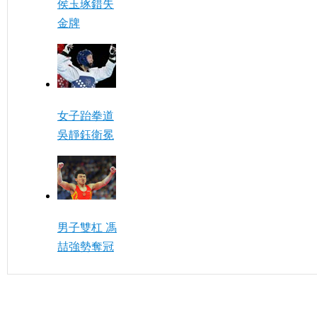
侯玉琢錯失
金牌
女子跆拳道
吳靜鈺衛冕
男子雙杠 馮
喆強勢奪冠