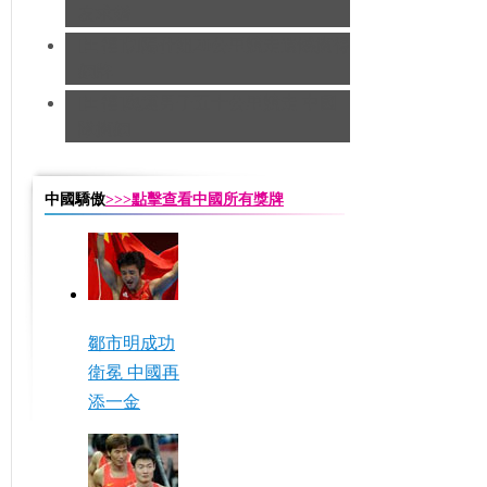
友求婚
[田徑]切陽什姐20公里競走遺憾摘得
銅牌
[田徑]奧運男子五十公里競走 中國
隊摘銅
中國驕傲
>>>點擊查看中國所有獎牌
鄒市明成功
衛冕 中國再
添一金