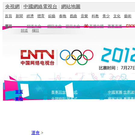
央視網
|
中國網絡電視台
|
網站地圖
首頁
新聞
經濟
體育
綜藝
春晚
戲曲
音樂
科教
青少
文化
藝術
電視
頻道大全
欄目大全
節目大全
直播中國
賽事直播
頻道
欄目
首頁
視
新
賽事回放
開幕式
中國軍團
世界諸
頻
聞
賽程
金牌時刻
閉幕式
獨家評論
奧運畫
運會
>