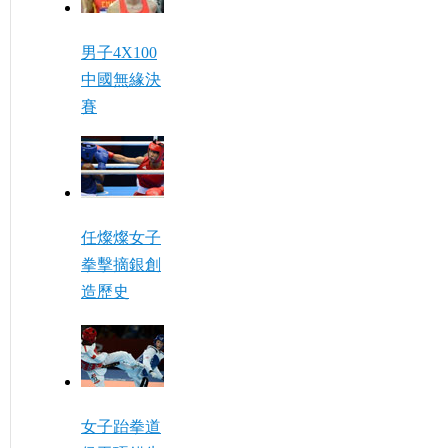
男子4X100
中國無緣決
賽
任燦燦女子
拳擊摘銀創
造歷史
女子跆拳道